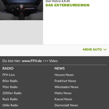
Der Volvo EX30
DAS EXTERIEURDESIGN
MEHR AUTO
Du bist hier:
www.FFH.de
>>>
Video
RADIO
NEWS
FFH Live
Hessen News
80er Radio
Frankfurt News
90er Radio
Wiesbaden News
2000er Radio
Mainz News
Rock Radio
Kassel News
Oldie Radio
Darmstadt News