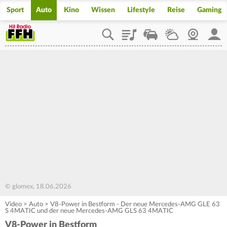
Sport
Auto
Kino
Wissen
Lifestyle
Reise
Gaming
Playlist
Staupilot
Wetter
Webcam
Mein
© glomex, 18.06.2026
Video
>
Auto
>
V8-Power in Bestform - Der neue Mercedes-AMG GLE 63
S 4MATIC und der neue Mercedes-AMG GLS 63 4MATIC
V8-Power in Bestform