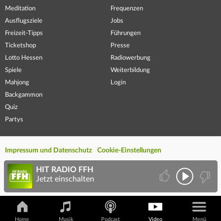
Meditation
Frequenzen
Ausflugsziele
Jobs
Freizeit-Tipps
Führungen
Ticketshop
Presse
Lotto Hessen
Radiowerbung
Spiele
Weiterbildung
Mahjong
Login
Backgammon
Quiz
Partys
Impressum und Datenschutz
Cookie-Einstellungen
HIT RADIO FFH
Jetzt einschalten
Home
Musik
Podcast
Video
Menü