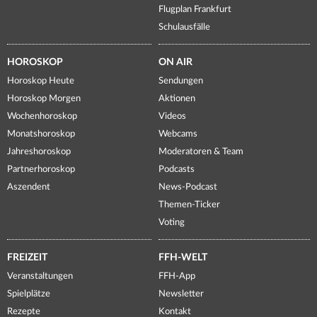
Flugplan Frankfurt
Schulausfälle
HOROSKOP
ON AIR
Horoskop Heute
Sendungen
Horoskop Morgen
Aktionen
Wochenhoroskop
Videos
Monatshoroskop
Webcams
Jahreshoroskop
Moderatoren & Team
Partnerhoroskop
Podcasts
Aszendent
News-Podcast
Themen-Ticker
Voting
FREIZEIT
FFH-WELT
Veranstaltungen
FFH-App
Spielplätze
Newsletter
Rezepte
Kontakt