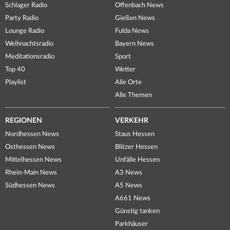
Schlager Radio
Offenbach News
Party Radio
Gießen News
Lounge Radio
Fulda News
Weihnachtsradio
Bayern News
Meditationsradio
Sport
Top 40
Wetter
Playlist
Alle Orte
Alle Themen
REGIONEN
VERKEHR
Nordhessen News
Staus Hessen
Osthessen News
Blitzer Hessen
Mittelhessen News
Unfälle Hessen
Rhein-Main News
A3 News
Südhessen News
A5 News
A661 News
Günstig tanken
Parkhäuser