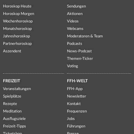
Horoskop Heute
Sendungen
Horoskop Morgen
Aktionen
Wochenhoroskop
Videos
Monatshoroskop
Webcams
Jahreshoroskop
Moderatoren & Team
Partnerhoroskop
Podcasts
Aszendent
News-Podcast
Themen-Ticker
Voting
FREIZEIT
FFH-WELT
Veranstaltungen
FFH-App
Spielplätze
Newsletter
Rezepte
Kontakt
Meditation
Frequenzen
Ausflugsziele
Jobs
Freizeit-Tipps
Führungen
Ticketshop
Presse