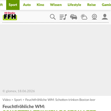
ft
Sport
Auto
Kino
Wissen
Lifestyle
Reise
Gami
Playlist
Staupilot
Wetter
Webcam
Mein
© glomex, 18.06.2026
Video
>
Sport
>
Feuchtfröhliche WM: Schotten trinken Boston leer
Feuchtfröhliche WM: