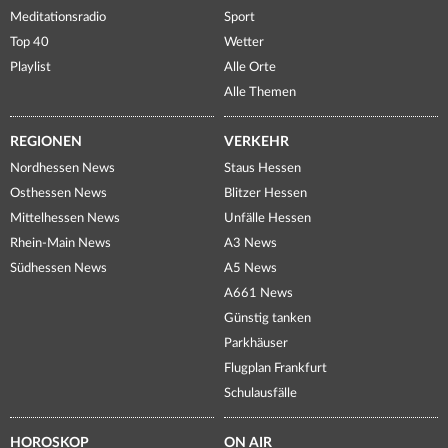
Meditationsradio
Sport
Top 40
Wetter
Playlist
Alle Orte
Alle Themen
REGIONEN
VERKEHR
Nordhessen News
Staus Hessen
Osthessen News
Blitzer Hessen
Mittelhessen News
Unfälle Hessen
Rhein-Main News
A3 News
Südhessen News
A5 News
A661 News
Günstig tanken
Parkhäuser
Flugplan Frankfurt
Schulausfälle
HOROSKOP
ON AIR