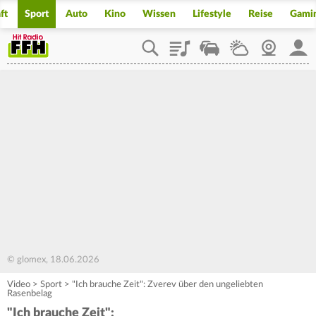
ft
Sport
Auto
Kino
Wissen
Lifestyle
Reise
Gami
Playlist
Staupilot
Wetter
Webcam
Mein
© glomex, 18.06.2026
Video
>
Sport
>
"Ich brauche Zeit": Zverev über den ungeliebten
Rasenbelag
"Ich brauche Zeit":