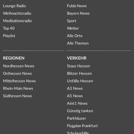
Lounge Radio
Fulda News
Weihnachtsradio
Bayern News
Meditationsradio
Sport
Top 40
Wetter
Playlist
Alle Orte
Alle Themen
REGIONEN
VERKEHR
Nordhessen News
Staus Hessen
Osthessen News
Blitzer Hessen
Mittelhessen News
Unfälle Hessen
Rhein-Main News
A3 News
Südhessen News
A5 News
A661 News
Günstig tanken
Parkhäuser
Flugplan Frankfurt
Schulausfälle