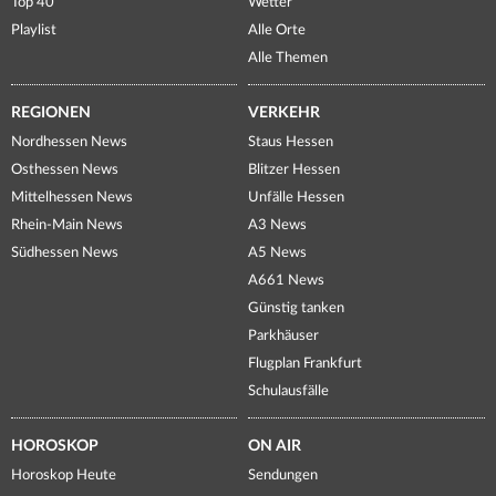
Top 40
Wetter
Playlist
Alle Orte
Alle Themen
REGIONEN
VERKEHR
Nordhessen News
Staus Hessen
Osthessen News
Blitzer Hessen
Mittelhessen News
Unfälle Hessen
Rhein-Main News
A3 News
Südhessen News
A5 News
A661 News
Günstig tanken
Parkhäuser
Flugplan Frankfurt
Schulausfälle
HOROSKOP
ON AIR
Horoskop Heute
Sendungen