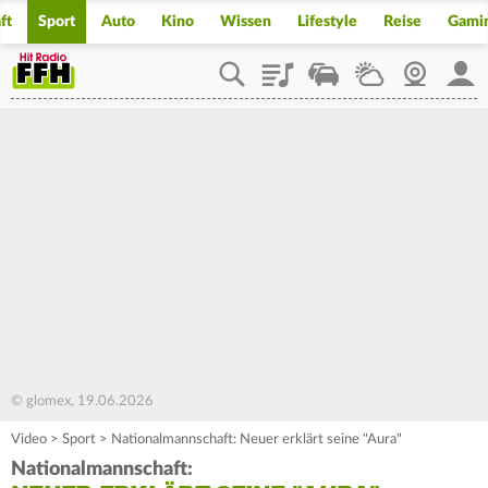
ft
Sport
Auto
Kino
Wissen
Lifestyle
Reise
Gami
Playlist
Staupilot
Wetter
Webcam
Mein
© glomex, 19.06.2026
Video
>
Sport
>
Nationalmannschaft: Neuer erklärt seine "Aura"
Nationalmannschaft: