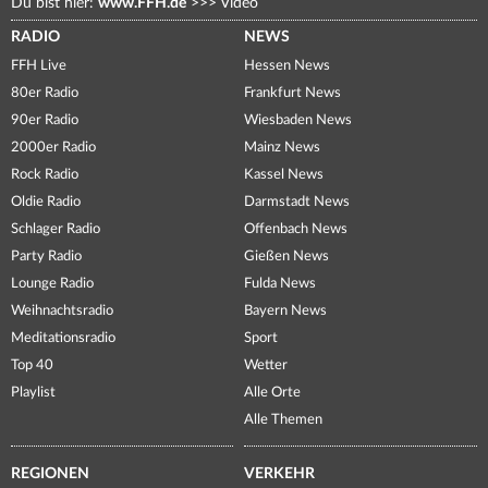
Du bist hier:
www.FFH.de
>>>
Video
RADIO
NEWS
FFH Live
Hessen News
80er Radio
Frankfurt News
90er Radio
Wiesbaden News
2000er Radio
Mainz News
Rock Radio
Kassel News
Oldie Radio
Darmstadt News
Schlager Radio
Offenbach News
Party Radio
Gießen News
Lounge Radio
Fulda News
Weihnachtsradio
Bayern News
Meditationsradio
Sport
Top 40
Wetter
Playlist
Alle Orte
Alle Themen
REGIONEN
VERKEHR