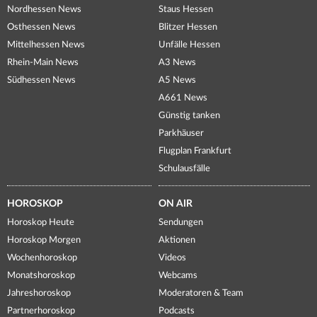
Nordhessen News
Staus Hessen
Osthessen News
Blitzer Hessen
Mittelhessen News
Unfälle Hessen
Rhein-Main News
A3 News
Südhessen News
A5 News
A661 News
Günstig tanken
Parkhäuser
Flugplan Frankfurt
Schulausfälle
HOROSKOP
ON AIR
Horoskop Heute
Sendungen
Horoskop Morgen
Aktionen
Wochenhoroskop
Videos
Monatshoroskop
Webcams
Jahreshoroskop
Moderatoren & Team
Partnerhoroskop
Podcasts