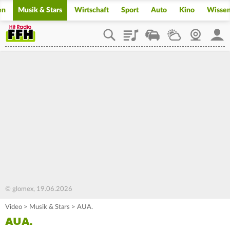
en
Musik & Stars
Wirtschaft
Sport
Auto
Kino
Wisse
Playlist
Staupilot
Wetter
Webcam
Mein
© glomex, 19.06.2026
Video
>
Musik & Stars
>
AUA.
AUA.