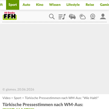
ft
Sport
Auto
Kino
Wissen
Lifestyle
Reise
Gami
Playlist
Staupilot
Wetter
Webcam
Mein
© glomex, 20.06.2026
Video
>
Sport
>
Türkische Pressestimmen nach WM-Aus: "Wie Haiti!"
Türkische Pressestimmen nach WM-Aus: