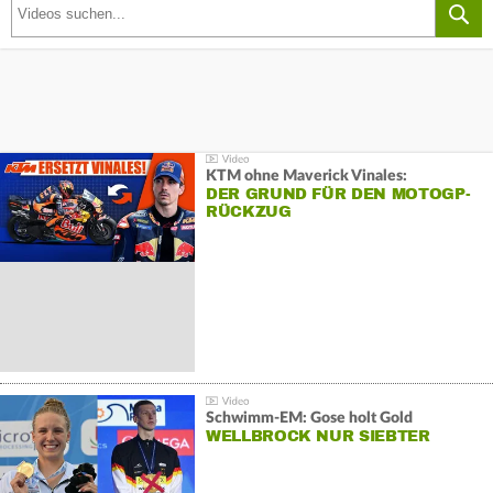
KTM ohne Maverick Vinales:
DER GRUND FÜR DEN MOTOGP-
RÜCKZUG
Schwimm-EM: Gose holt Gold
WELLBROCK NUR SIEBTER