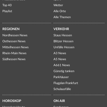
Top 40
Wetter
Playlist
Alle Orte
Alle Themen
REGIONEN
VERKEHR
Nordhessen News
Staus Hessen
Osthessen News
Blitzer Hessen
Mittelhessen News
Unfälle Hessen
Rhein-Main News
A3 News
Südhessen News
A5 News
A661 News
Günstig tanken
Parkhäuser
Flugplan Frankfurt
Schulausfälle
HOROSKOP
ON AIR