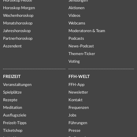
Horoskop Heute
Sendungen
Horoskop Morgen
Aktionen
Wochenhoroskop
Videos
Monatshoroskop
Webcams
Jahreshoroskop
Moderatoren & Team
Partnerhoroskop
Podcasts
Aszendent
News-Podcast
Themen-Ticker
Voting
FREIZEIT
FFH-WELT
Veranstaltungen
FFH-App
Spielplätze
Newsletter
Rezepte
Kontakt
Meditation
Frequenzen
Ausflugsziele
Jobs
Freizeit-Tipps
Führungen
Ticketshop
Presse