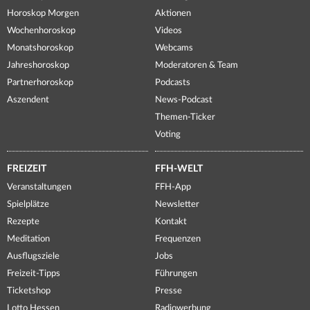
Horoskop Morgen
Aktionen
Wochenhoroskop
Videos
Monatshoroskop
Webcams
Jahreshoroskop
Moderatoren & Team
Partnerhoroskop
Podcasts
Aszendent
News-Podcast
Themen-Ticker
Voting
FREIZEIT
FFH-WELT
Veranstaltungen
FFH-App
Spielplätze
Newsletter
Rezepte
Kontakt
Meditation
Frequenzen
Ausflugsziele
Jobs
Freizeit-Tipps
Führungen
Ticketshop
Presse
Lotto Hessen
Radiowerbung