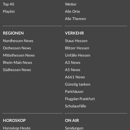
Top 40
Wetter
Playlist
Alle Orte
Alle Themen
REGIONEN
VERKEHR
Nordhessen News
Staus Hessen
Osthessen News
Blitzer Hessen
Mittelhessen News
Unfälle Hessen
Rhein-Main News
A3 News
Südhessen News
A5 News
A661 News
Günstig tanken
Parkhäuser
Flugplan Frankfurt
Schulausfälle
HOROSKOP
ON AIR
Horoskop Heute
Sendungen