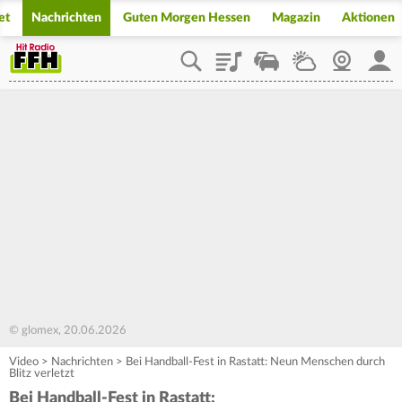
et
Nachrichten
Guten Morgen Hessen
Magazin
Aktionen
Playlist
Staupilot
Wetter
Webcam
Mein
© glomex, 20.06.2026
Video
>
Nachrichten
>
Bei Handball-Fest in Rastatt: Neun Menschen durch
Blitz verletzt
Bei Handball-Fest in Rastatt: