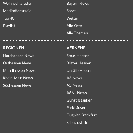
Weihnachtsradio
Bayern News
Meditationsradio
Sport
Top 40
Wetter
Playlist
Alle Orte
Alle Themen
REGIONEN
VERKEHR
Nordhessen News
Staus Hessen
Osthessen News
Blitzer Hessen
Mittelhessen News
Unfälle Hessen
Rhein-Main News
A3 News
Südhessen News
A5 News
A661 News
Günstig tanken
Parkhäuser
Flugplan Frankfurt
Schulausfälle