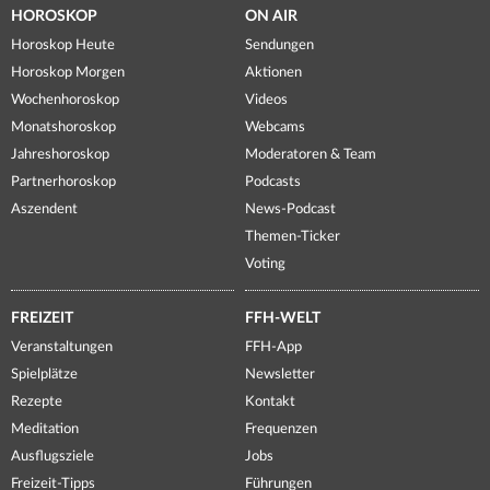
HOROSKOP
ON AIR
Horoskop Heute
Sendungen
Horoskop Morgen
Aktionen
Wochenhoroskop
Videos
Monatshoroskop
Webcams
Jahreshoroskop
Moderatoren & Team
Partnerhoroskop
Podcasts
Aszendent
News-Podcast
Themen-Ticker
Voting
FREIZEIT
FFH-WELT
Veranstaltungen
FFH-App
Spielplätze
Newsletter
Rezepte
Kontakt
Meditation
Frequenzen
Ausflugsziele
Jobs
Freizeit-Tipps
Führungen