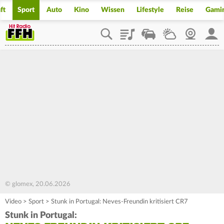
ft
Sport
Auto
Kino
Wissen
Lifestyle
Reise
Gami
Playlist
Staupilot
Wetter
Webcam
Mein
© glomex, 20.06.2026
Video
>
Sport
>
Stunk in Portugal: Neves-Freundin kritisiert CR7
Stunk in Portugal: