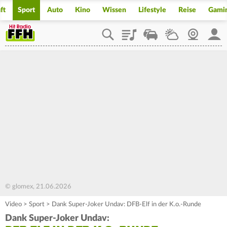
ft
Sport
Auto
Kino
Wissen
Lifestyle
Reise
Gami
Playlist
Staupilot
Wetter
Webcam
Mein
© glomex, 21.06.2026
Video
>
Sport
>
Dank Super-Joker Undav: DFB-Elf in der K.o.-Runde
Dank Super-Joker Undav: