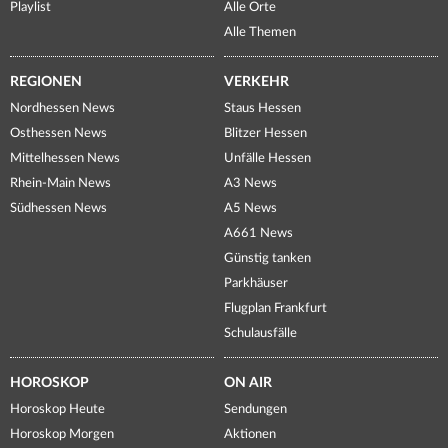
Playlist
Alle Orte
Alle Themen
REGIONEN
VERKEHR
Nordhessen News
Staus Hessen
Osthessen News
Blitzer Hessen
Mittelhessen News
Unfälle Hessen
Rhein-Main News
A3 News
Südhessen News
A5 News
A661 News
Günstig tanken
Parkhäuser
Flugplan Frankfurt
Schulausfälle
HOROSKOP
ON AIR
Horoskop Heute
Sendungen
Horoskop Morgen
Aktionen