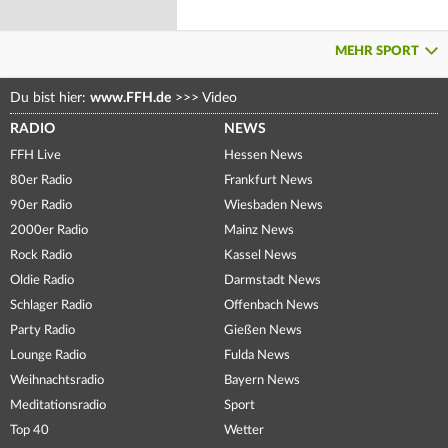
MEHR SPORT
Du bist hier:
www.FFH.de
>>>
Video
RADIO
NEWS
FFH Live
Hessen News
80er Radio
Frankfurt News
90er Radio
Wiesbaden News
2000er Radio
Mainz News
Rock Radio
Kassel News
Oldie Radio
Darmstadt News
Schlager Radio
Offenbach News
Party Radio
Gießen News
Lounge Radio
Fulda News
Weihnachtsradio
Bayern News
Meditationsradio
Sport
Top 40
Wetter