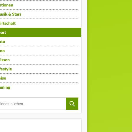
ktionen
sik & Stars
rtschaft
ort
uto
ino
issen
festyle
ise
aming