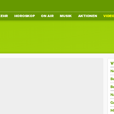
KEHR
HOROSKOP
ON AIR
MUSIK
AKTIONEN
VIDE
V
N
Be
B
N
G
M