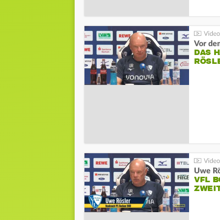
DAS 
RÖSL
VFL 
ZWEI