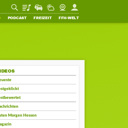
Playlist
Staupilot
Wetter
Webcam
Mein FFH
O
PODCAST
FREIZEIT
FFH-WELT
IDEOS
eueste
stgeklickt
estbewertet
achrichten
uten Morgen Hessen
agazin