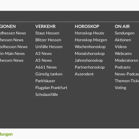
GIONEN
VERKEHR
HOROSKOP
ON AIR
dhessen News
Staus Hessen
Horoskop Heute
Sendungen
hessen News
Blitzer Hessen
Horoskop Morgen
Aktionen
telhessen News
Unfälle Hessen
Wochenhoroskop
Videos
in-Main News
A3 News
Monatshoroskop
Webcams
hessen News
A5 News
Jahreshoroskop
Moderatoren
A661 News
Partnerhoroskop
Podcasts
Günstig tanken
Aszendent
News-Podcas
Parkhäuser
Themen-Tick
Flugplan Frankfurt
Voting
Schulausfälle
llungen