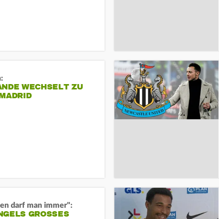
:
ANDE WECHSELT ZU
 MADRID
en darf man immer":
GELS GROSSES O