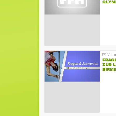
LYMPI
FRAG
ZUR L
BIRM