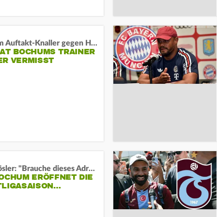
Vor dem Auftakt-Knaller gegen Hertha:
HAT BOCHUMS TRAINER
ER VERMISST
Uwe Rösler: "Brauche dieses Adrenalin"
BOCHUM ERÖFFNET DIE
TLIGASAISON…