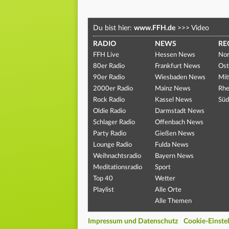
Du bist hier:
www.FFH.de
>>>
Video
RADIO
NEWS
RE
FFH Live
Hessen News
Nor
80er Radio
Frankfurt News
Ost
90er Radio
Wiesbaden News
Mit
2000er Radio
Mainz News
Rhe
Rock Radio
Kassel News
Süd
Oldie Radio
Darmstadt News
Schlager Radio
Offenbach News
Party Radio
Gießen News
Lounge Radio
Fulda News
Weihnachtsradio
Bayern News
Meditationsradio
Sport
Top 40
Wetter
Playlist
Alle Orte
Alle Themen
Impressum und Datenschutz
Cookie-Einste