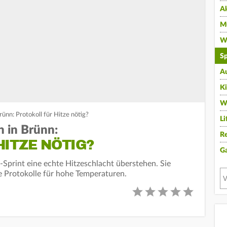
A
Mu
Wi
Sp
A
K
W
nn: Protokoll für Hitze nötig?
Li
 in Brünn:
Re
ITZE NÖTIG?
G
print eine echte Hitzeschlacht überstehen. Sie
e Protokolle für hohe Temperaturen.