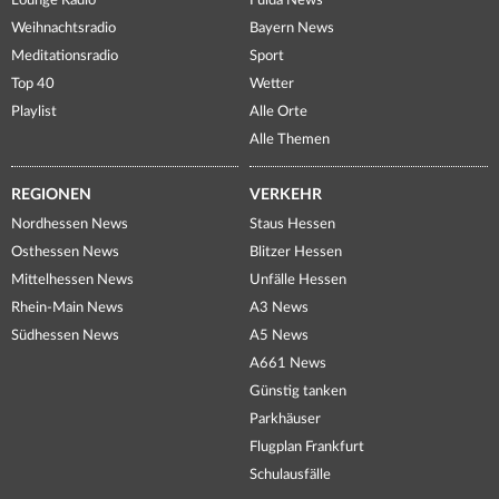
Lounge Radio
Fulda News
Weihnachtsradio
Bayern News
Meditationsradio
Sport
Top 40
Wetter
Playlist
Alle Orte
Alle Themen
REGIONEN
VERKEHR
Nordhessen News
Staus Hessen
Osthessen News
Blitzer Hessen
Mittelhessen News
Unfälle Hessen
Rhein-Main News
A3 News
Südhessen News
A5 News
A661 News
Günstig tanken
Parkhäuser
Flugplan Frankfurt
Schulausfälle