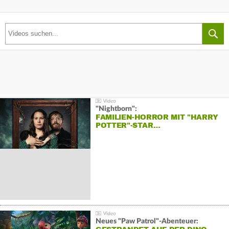
"Nightborn":
FAMILIEN-HORROR MIT "HARRY
POTTER"-STAR…
Neues "Paw Patrol"-Abenteuer: