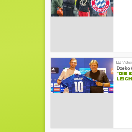
Dzeko 
"DIE
LEICH