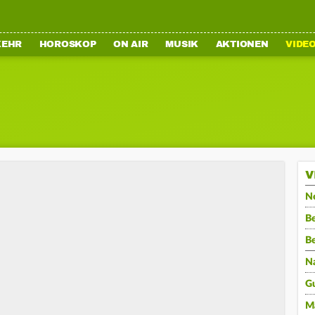
KEHR
HOROSKOP
ON AIR
MUSIK
AKTIONEN
VIDE
V
N
Be
B
N
G
M