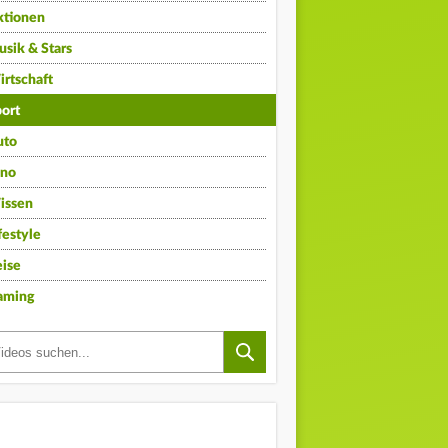
ktionen
sik & Stars
rtschaft
ort
uto
ino
issen
festyle
ise
aming