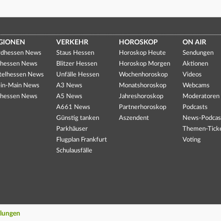
GIONEN
VERKEHR
HOROSKOP
ON AIR
dhessen News
Staus Hessen
Horoskop Heute
Sendungen
hessen News
Blitzer Hessen
Horoskop Morgen
Aktionen
telhessen News
Unfälle Hessen
Wochenhoroskop
Videos
in-Main News
A3 News
Monatshoroskop
Webcams
hessen News
A5 News
Jahreshoroskop
Moderatoren
A661 News
Partnerhoroskop
Podcasts
Günstig tanken
Aszendent
News-Podcas
Parkhäuser
Themen-Tick
Flugplan Frankfurt
Voting
Schulausfälle
llungen