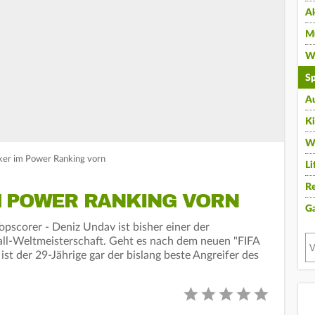
A
Mu
Wi
Sp
A
K
W
ker im Power Ranking vorn
Li
Re
M POWER RANKING VORN
G
pscorer - Deniz Undav ist bisher einer der
ll-Weltmeisterschaft. Geht es nach dem neuen "FIFA
t der 29-Jährige gar der bislang beste Angreifer des