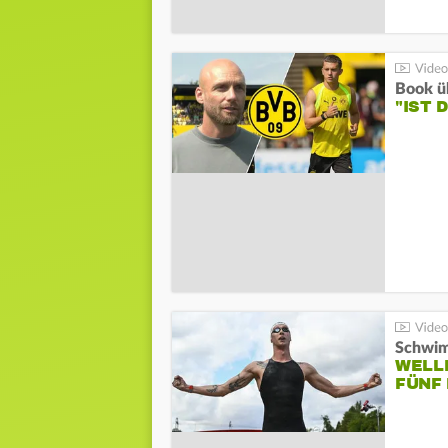
Book ü
"IST 
Schwi
WELL
FÜNF