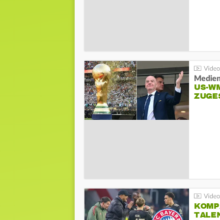
Medien
US-W
ZUGE
KOMP
TALE