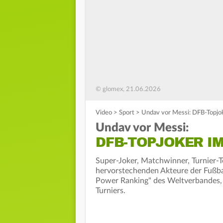
© glomex, 21.06.2026
Video
>
Sport
>
Undav vor Messi: DFB-Topjo
Undav vor Messi:
DFB-TOPJOKER I
Super-Joker, Matchwinner, Turnier-To
hervorstechenden Akteure der Fußba
Power Ranking" des Weltverbandes, is
Turniers.