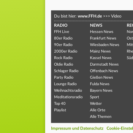
Du bist hier:
www.FFH.de
>>>
Video
RADIO
NEWS
RE
FFH Live
Hessen News
Nor
80er Radio
Frankfurt News
Ost
90er Radio
Wiesbaden News
Mit
2000er Radio
Mainz News
Rhe
Rock Radio
Kassel News
Süd
Oldie Radio
Darmstadt News
Schlager Radio
Offenbach News
Party Radio
Gießen News
Lounge Radio
Fulda News
Weihnachtsradio
Bayern News
Meditationsradio
Sport
Top 40
Wetter
Playlist
Alle Orte
Alle Themen
Impressum und Datenschutz
Cookie-Einste