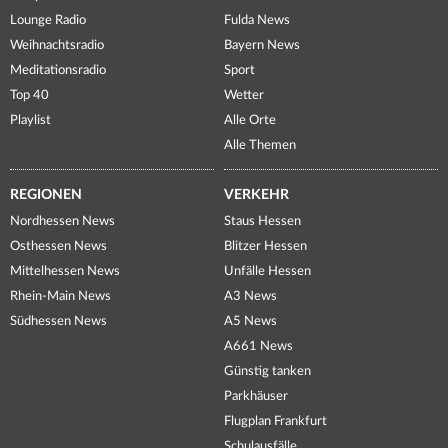
Lounge Radio
Fulda News
Weihnachtsradio
Bayern News
Meditationsradio
Sport
Top 40
Wetter
Playlist
Alle Orte
Alle Themen
REGIONEN
VERKEHR
Nordhessen News
Staus Hessen
Osthessen News
Blitzer Hessen
Mittelhessen News
Unfälle Hessen
Rhein-Main News
A3 News
Südhessen News
A5 News
A661 News
Günstig tanken
Parkhäuser
Flugplan Frankfurt
Schulausfälle