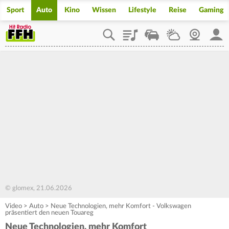
Sport
Auto
Kino
Wissen
Lifestyle
Reise
Gaming
Playlist
Staupilot
Wetter
Webcam
Mein
© glomex, 21.06.2026
Video
>
Auto
>
Neue Technologien, mehr Komfort - Volkswagen
präsentiert den neuen Touareg
Neue Technologien, mehr Komfort