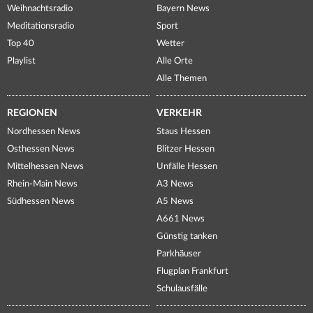
Weihnachtsradio
Bayern News
Meditationsradio
Sport
Top 40
Wetter
Playlist
Alle Orte
Alle Themen
REGIONEN
VERKEHR
Nordhessen News
Staus Hessen
Osthessen News
Blitzer Hessen
Mittelhessen News
Unfälle Hessen
Rhein-Main News
A3 News
Südhessen News
A5 News
A661 News
Günstig tanken
Parkhäuser
Flugplan Frankfurt
Schulausfälle