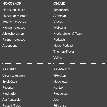
HOROSKOP
ON AIR
Horoskop Heute
Sendungen
Horoskop Morgen
Aktionen
Wochenhoroskop
Videos
Monatshoroskop
Webcams
Jahreshoroskop
Moderatoren & Team
Partnerhoroskop
Podcasts
Aszendent
News-Podcast
Themen-Ticker
Voting
FREIZEIT
FFH-WELT
Veranstaltungen
FFH-App
Spielplätze
Newsletter
Rezepte
Kontakt
Meditation
Frequenzen
Ausflugsziele
Jobs
Freizeit-Tipps
Führungen