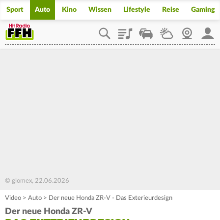
Sport
Auto
Kino
Wissen
Lifestyle
Reise
Gaming
Playlist
Staupilot
Wetter
Webcam
Mein
© glomex, 22.06.2026
Video
>
Auto
>
Der neue Honda ZR-V - Das Exterieurdesign
Der neue Honda ZR-V