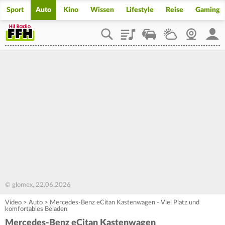
Sport
Auto
Kino
Wissen
Lifestyle
Reise
Gaming
Playlist
Staupilot
Wetter
Webcam
Mein
© glomex, 22.06.2026
Video
>
Auto
>
Mercedes-Benz eCitan Kastenwagen - Viel Platz und
komfortables Beladen
Mercedes-Benz eCitan Kastenwagen