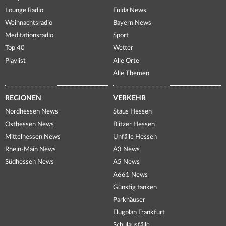
Lounge Radio
Fulda News
Weihnachtsradio
Bayern News
Meditationsradio
Sport
Top 40
Wetter
Playlist
Alle Orte
Alle Themen
REGIONEN
VERKEHR
Nordhessen News
Staus Hessen
Osthessen News
Blitzer Hessen
Mittelhessen News
Unfälle Hessen
Rhein-Main News
A3 News
Südhessen News
A5 News
A661 News
Günstig tanken
Parkhäuser
Flugplan Frankfurt
Schulausfälle