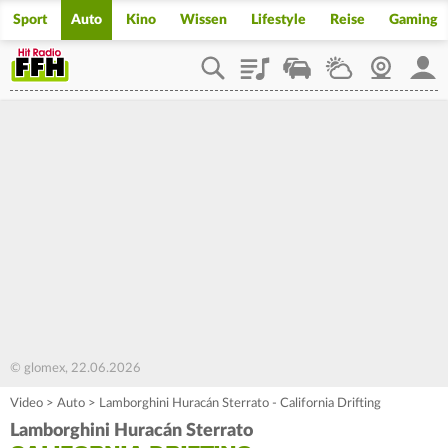
Sport
Auto
Kino
Wissen
Lifestyle
Reise
Gaming
Playlist
Staupilot
Wetter
Webcam
Mein
© glomex, 22.06.2026
Video
>
Auto
>
Lamborghini Huracán Sterrato - California Drifting
Lamborghini Huracán Sterrato