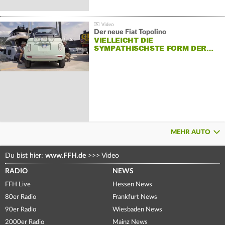
Der neue Fiat Topolino
VIELLEICHT DIE
SYMPATHISCHSTE FORM DER…
MEHR AUTO
Du bist hier:
www.FFH.de
>>>
Video
RADIO
NEWS
FFH Live
Hessen News
80er Radio
Frankfurt News
90er Radio
Wiesbaden News
2000er Radio
Mainz News