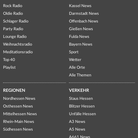
Rock Radio
Kassel News
Oldie Radio
Darmstadt News
Schlager Radio
Offenbach News
Party Radio
Gießen News
Lounge Radio
Fulda News
Weihnachtsradio
Bayern News
Meditationsradio
Sport
Top 40
Wetter
Playlist
Alle Orte
Alle Themen
REGIONEN
VERKEHR
Nordhessen News
Staus Hessen
Osthessen News
Blitzer Hessen
Mittelhessen News
Unfälle Hessen
Rhein-Main News
A3 News
Südhessen News
A5 News
A661 News