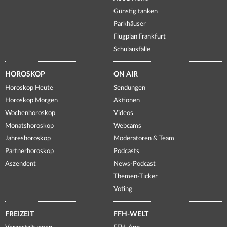
Günstig tanken
Parkhäuser
Flugplan Frankfurt
Schulausfälle
HOROSKOP
ON AIR
Horoskop Heute
Sendungen
Horoskop Morgen
Aktionen
Wochenhoroskop
Videos
Monatshoroskop
Webcams
Jahreshoroskop
Moderatoren & Team
Partnerhoroskop
Podcasts
Aszendent
News-Podcast
Themen-Ticker
Voting
FREIZEIT
FFH-WELT