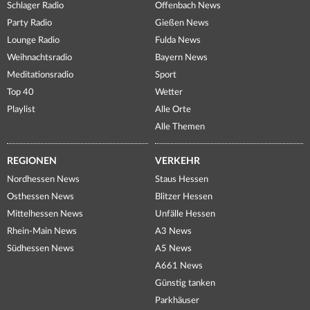
Schlager Radio
Offenbach News
Party Radio
Gießen News
Lounge Radio
Fulda News
Weihnachtsradio
Bayern News
Meditationsradio
Sport
Top 40
Wetter
Playlist
Alle Orte
Alle Themen
REGIONEN
VERKEHR
Nordhessen News
Staus Hessen
Osthessen News
Blitzer Hessen
Mittelhessen News
Unfälle Hessen
Rhein-Main News
A3 News
Südhessen News
A5 News
A661 News
Günstig tanken
Parkhäuser