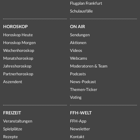
Flugplan Frankfurt
Schulausfälle
HOROSKOP
ON AIR
Horoskop Heute
Sendungen
Horoskop Morgen
Aktionen
Wochenhoroskop
Videos
Monatshoroskop
Webcams
Jahreshoroskop
Moderatoren & Team
Partnerhoroskop
Podcasts
Aszendent
News-Podcast
Themen-Ticker
Voting
FREIZEIT
FFH-WELT
Veranstaltungen
FFH-App
Spielplätze
Newsletter
Rezepte
Kontakt