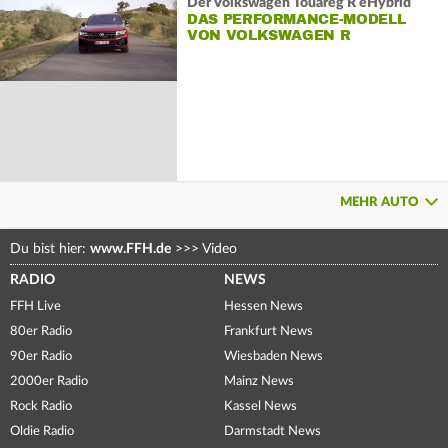
Der Volkswagen Touareg R eHybrid
DAS PERFORMANCE-MODELL
VON VOLKSWAGEN R
MEHR AUTO
Du bist hier:
www.FFH.de
>>>
Video
RADIO
NEWS
FFH Live
Hessen News
80er Radio
Frankfurt News
90er Radio
Wiesbaden News
2000er Radio
Mainz News
Rock Radio
Kassel News
Oldie Radio
Darmstadt News