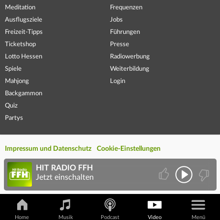
Meditation
Frequenzen
Ausflugsziele
Jobs
Freizeit-Tipps
Führungen
Ticketshop
Presse
Lotto Hessen
Radiowerbung
Spiele
Weiterbildung
Mahjong
Login
Backgammon
Quiz
Partys
Impressum und Datenschutz
Cookie-Einstellungen
HIT RADIO FFH
Jetzt einschalten
Home
Musik
Podcast
Video
Menü