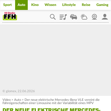
Sport
Auto
Kino
Wissen
Lifestyle
Reise
Gaming
Playlist
Staupilot
Wetter
Webcam
Mein
© glomex, 22.06.2026
Video
>
Auto
>
Der neue elektrische Mercedes-Benz VLE vereint die
Fahreigenschaften einer Limousine mit der Variabilität eines MPV
DER NEUE ELEKTRISCHE MERCEDES-