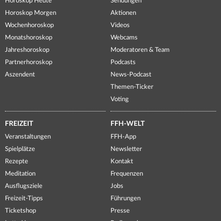
Horoskop Heute
Sendungen
Horoskop Morgen
Aktionen
Wochenhoroskop
Videos
Monatshoroskop
Webcams
Jahreshoroskop
Moderatoren & Team
Partnerhoroskop
Podcasts
Aszendent
News-Podcast
Themen-Ticker
Voting
FREIZEIT
FFH-WELT
Veranstaltungen
FFH-App
Spielplätze
Newsletter
Rezepte
Kontakt
Meditation
Frequenzen
Ausflugsziele
Jobs
Freizeit-Tipps
Führungen
Ticketshop
Presse