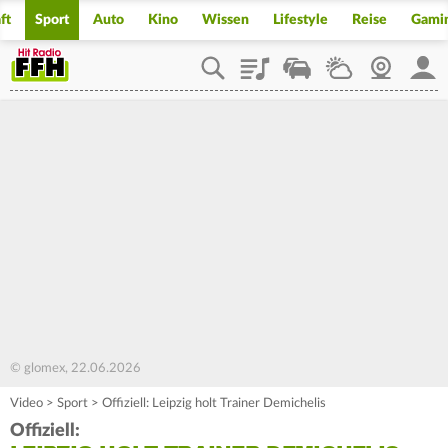
ft
Sport
Auto
Kino
Wissen
Lifestyle
Reise
Gami
Playlist
Staupilot
Wetter
Webcam
Mein
© glomex, 22.06.2026
Video
>
Sport
>
Offiziell: Leipzig holt Trainer Demichelis
Offiziell: