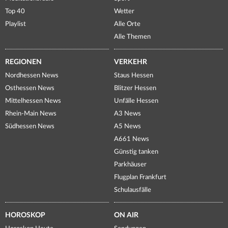
Top 40
Wetter
Playlist
Alle Orte
Alle Themen
REGIONEN
VERKEHR
Nordhessen News
Staus Hessen
Osthessen News
Blitzer Hessen
Mittelhessen News
Unfälle Hessen
Rhein-Main News
A3 News
Südhessen News
A5 News
A661 News
Günstig tanken
Parkhäuser
Flugplan Frankfurt
Schulausfälle
HOROSKOP
ON AIR