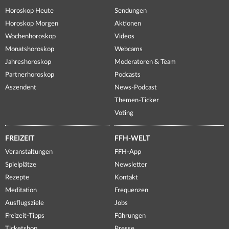
Horoskop Heute
Sendungen
Horoskop Morgen
Aktionen
Wochenhoroskop
Videos
Monatshoroskop
Webcams
Jahreshoroskop
Moderatoren & Team
Partnerhoroskop
Podcasts
Aszendent
News-Podcast
Themen-Ticker
Voting
FREIZEIT
FFH-WELT
Veranstaltungen
FFH-App
Spielplätze
Newsletter
Rezepte
Kontakt
Meditation
Frequenzen
Ausflugsziele
Jobs
Freizeit-Tipps
Führungen
Ticketshop
Presse