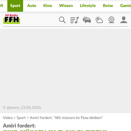
ft
Sport
Auto
Kino
Wissen
Lifestyle
Reise
Gami
Playlist
Staupilot
Wetter
Webcam
Mein
© glomex, 23.06.2026
Video
>
Sport
>
Amiri fordert: "Wir müssen im Flow bleiben"
Amiri fordert: