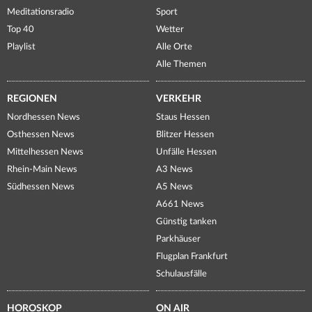
Meditationsradio
Sport
Top 40
Wetter
Playlist
Alle Orte
Alle Themen
REGIONEN
VERKEHR
Nordhessen News
Staus Hessen
Osthessen News
Blitzer Hessen
Mittelhessen News
Unfälle Hessen
Rhein-Main News
A3 News
Südhessen News
A5 News
A661 News
Günstig tanken
Parkhäuser
Flugplan Frankfurt
Schulausfälle
HOROSKOP
ON AIR