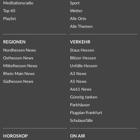
Meditationsradio
Sport
Top 40
Wetter
Playlist
Alle Orte
Alle Themen
REGIONEN
VERKEHR
Nordhessen News
Staus Hessen
Osthessen News
Blitzer Hessen
Mittelhessen News
Unfälle Hessen
Rhein-Main News
A3 News
Südhessen News
A5 News
A661 News
Günstig tanken
Parkhäuser
Flugplan Frankfurt
Schulausfälle
HOROSKOP
ON AIR