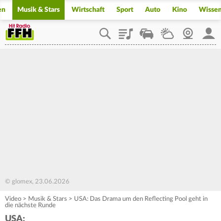
en
Musik & Stars
Wirtschaft
Sport
Auto
Kino
Wisse
Playlist
Staupilot
Wetter
Webcam
Mein
© glomex, 23.06.2026
Video
>
Musik & Stars
>
USA: Das Drama um den Reflecting Pool geht in
die nächste Runde
USA: