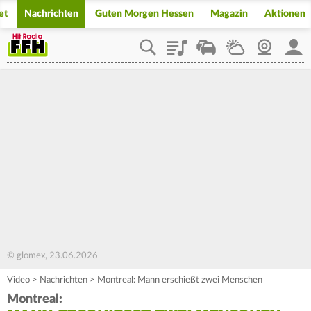
et
Nachrichten
Guten Morgen Hessen
Magazin
Aktionen
Playlist
Staupilot
Wetter
Webcam
Mein
© glomex, 23.06.2026
Video
>
Nachrichten
>
Montreal: Mann erschießt zwei Menschen
Montreal: