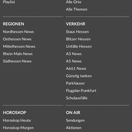
Playlist
Alle Orte
Alle Themen
REGIONEN
VERKEHR
Nordhessen News
Staus Hessen
Osthessen News
Blitzer Hessen
Mittelhessen News
Unfälle Hessen
Rhein-Main News
A3 News
Südhessen News
A5 News
A661 News
Günstig tanken
Parkhäuser
Flugplan Frankfurt
Schulausfälle
HOROSKOP
ON AIR
Horoskop Heute
Sendungen
Horoskop Morgen
Aktionen