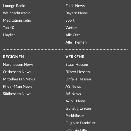
Lounge Radio
Fulda News
Weihnachtsradio
Bayern News
Meditationsradio
Sport
Top 40
Wetter
Playlist
Alle Orte
Alle Themen
REGIONEN
VERKEHR
Nordhessen News
Staus Hessen
Osthessen News
Blitzer Hessen
Mittelhessen News
Unfälle Hessen
Rhein-Main News
A3 News
Südhessen News
A5 News
A661 News
Günstig tanken
Parkhäuser
Flugplan Frankfurt
Schulausfälle