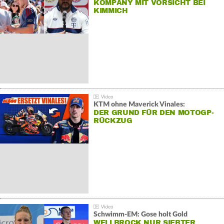
KOMPANY MIT VORSICHT BEI
KIMMICH
KTM ohne Maverick Vinales:
DER GRUND FÜR DEN MOTOGP-
RÜCKZUG
Schwimm-EM: Gose holt Gold
WELLBROCK NUR SIEBTER