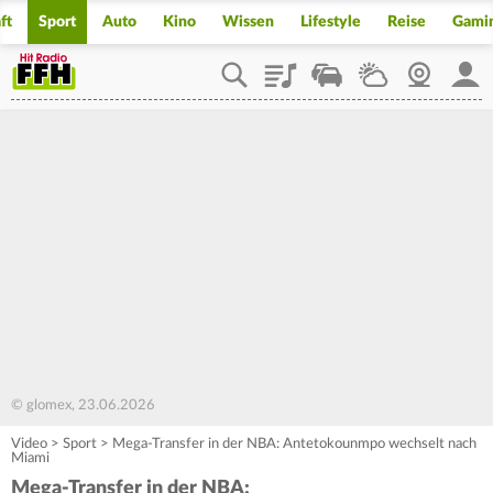
ft
Sport
Auto
Kino
Wissen
Lifestyle
Reise
Gami
Playlist
Staupilot
Wetter
Webcam
Mein
© glomex, 23.06.2026
Video
>
Sport
>
Mega-Transfer in der NBA: Antetokounmpo wechselt nach
Miami
Mega-Transfer in der NBA: