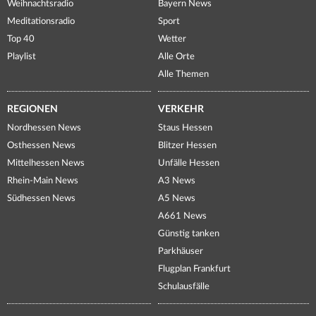
Weihnachtsradio
Bayern News
Meditationsradio
Sport
Top 40
Wetter
Playlist
Alle Orte
Alle Themen
REGIONEN
VERKEHR
Nordhessen News
Staus Hessen
Osthessen News
Blitzer Hessen
Mittelhessen News
Unfälle Hessen
Rhein-Main News
A3 News
Südhessen News
A5 News
A661 News
Günstig tanken
Parkhäuser
Flugplan Frankfurt
Schulausfälle