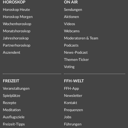
HOROSKOP
ON AIR
Horoskop Heute
Sendungen
Horoskop Morgen
Aktionen
Wochenhoroskop
Videos
Monatshoroskop
Webcams
Jahreshoroskop
Moderatoren & Team
Partnerhoroskop
Podcasts
Aszendent
News-Podcast
Themen-Ticker
Voting
FREIZEIT
FFH-WELT
Veranstaltungen
FFH-App
Spielplätze
Newsletter
Rezepte
Kontakt
Meditation
Frequenzen
Ausflugsziele
Jobs
Freizeit-Tipps
Führungen