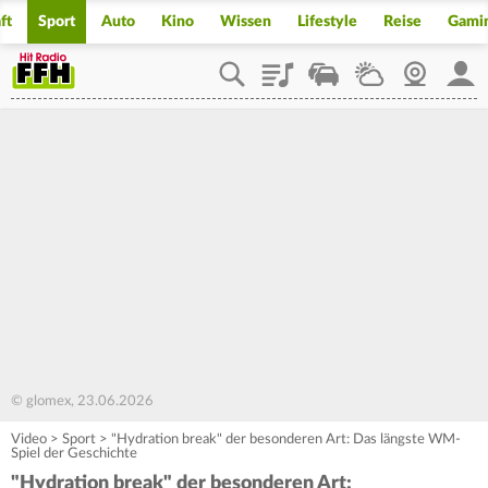
ft
Sport
Auto
Kino
Wissen
Lifestyle
Reise
Gami
Playlist
Staupilot
Wetter
Webcam
Mein
© glomex, 23.06.2026
Video
>
Sport
>
"Hydration break" der besonderen Art: Das längste WM-
Spiel der Geschichte
"Hydration break" der besonderen Art: