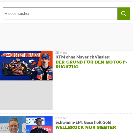
KTM ohne Maverick Vinales:
DER GRUND FÜR DEN MOTOGP-
RÜCKZUG
Schwimm-EM: Gose holt Gold
WELLBROCK NUR SIEBTER