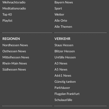
Weihnachtsradio
Bayern News
Meditationsradio
Sport
Top 40
Wetter
Playlist
Alle Orte
Alle Themen
REGIONEN
VERKEHR
Nordhessen News
Staus Hessen
Osthessen News
Blitzer Hessen
Mittelhessen News
Unfälle Hessen
Rhein-Main News
A3 News
Südhessen News
A5 News
A661 News
Günstig tanken
Parkhäuser
Flugplan Frankfurt
Schulausfälle