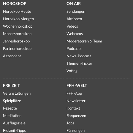
HOROSKOP
ON AIR
Horoskop Heute
Sendungen
Horoskop Morgen
Aktionen
Wochenhoroskop
Videos
Monatshoroskop
Webcams
Jahreshoroskop
Moderatoren & Team
Partnerhoroskop
Podcasts
Aszendent
News-Podcast
Themen-Ticker
Voting
FREIZEIT
FFH-WELT
Veranstaltungen
FFH-App
Spielplätze
Newsletter
Rezepte
Kontakt
Meditation
Frequenzen
Ausflugsziele
Jobs
Freizeit-Tipps
Führungen