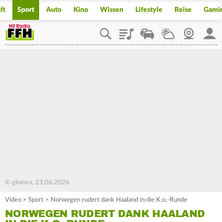
ft
Sport
Auto
Kino
Wissen
Lifestyle
Reise
Gami
Playlist
Staupilot
Wetter
Webcam
Mein
© glomex, 23.06.2026
Video
>
Sport
>
Norwegen rudert dank Haaland in die K.o.-Runde
NORWEGEN RUDERT DANK HAALAND