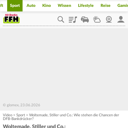
ft
Sport
Auto
Kino
Wissen
Lifestyle
Reise
Gami
Playlist
Staupilot
Wetter
Webcam
Mein
© glomex, 23.06.2026
Video
>
Sport
>
Woltemade, Stiller und Co.: Wie stehen die Chancen der
DFB-Bankdrücker?
Woltemade, Stiller und Co.: