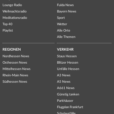
Lounge Radio
Fulda News
Weihnachtsradio
Bayern News
Meditationsradio
Sport
Top 40
Wetter
Playlist
Alle Orte
Alle Themen
REGIONEN
VERKEHR
Nordhessen News
Staus Hessen
Osthessen News
Blitzer Hessen
Mittelhessen News
Unfälle Hessen
Rhein-Main News
A3 News
Südhessen News
A5 News
A661 News
Günstig tanken
Parkhäuser
Flugplan Frankfurt
Schulausfälle