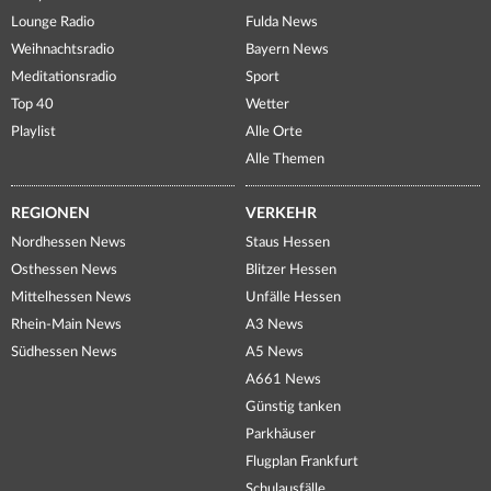
Lounge Radio
Fulda News
Weihnachtsradio
Bayern News
Meditationsradio
Sport
Top 40
Wetter
Playlist
Alle Orte
Alle Themen
REGIONEN
VERKEHR
Nordhessen News
Staus Hessen
Osthessen News
Blitzer Hessen
Mittelhessen News
Unfälle Hessen
Rhein-Main News
A3 News
Südhessen News
A5 News
A661 News
Günstig tanken
Parkhäuser
Flugplan Frankfurt
Schulausfälle