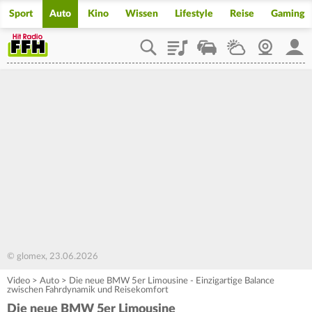
Sport
Auto
Kino
Wissen
Lifestyle
Reise
Gaming
Playlist
Staupilot
Wetter
Webcam
Mein
© glomex, 23.06.2026
Video
>
Auto
>
Die neue BMW 5er Limousine - Einzigartige Balance
zwischen Fahrdynamik und Reisekomfort
Die neue BMW 5er Limousine