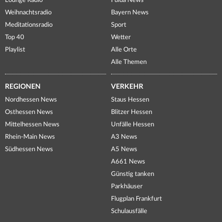
Lounge Radio
Fulda News
Weihnachtsradio
Bayern News
Meditationsradio
Sport
Top 40
Wetter
Playlist
Alle Orte
Alle Themen
REGIONEN
VERKEHR
Nordhessen News
Staus Hessen
Osthessen News
Blitzer Hessen
Mittelhessen News
Unfälle Hessen
Rhein-Main News
A3 News
Südhessen News
A5 News
A661 News
Günstig tanken
Parkhäuser
Flugplan Frankfurt
Schulausfälle