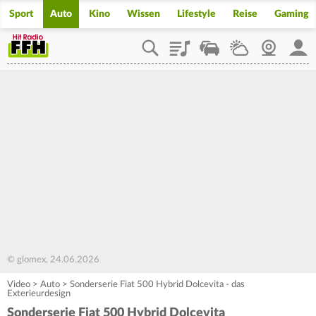
Sport
Auto
Kino
Wissen
Lifestyle
Reise
Gaming
Playlist
Staupilot
Wetter
Webcam
Mein
© glomex, 24.06.2026
Video
>
Auto
>
Sonderserie Fiat 500 Hybrid Dolcevita - das
Exterieurdesign
Sonderserie Fiat 500 Hybrid Dolcevita