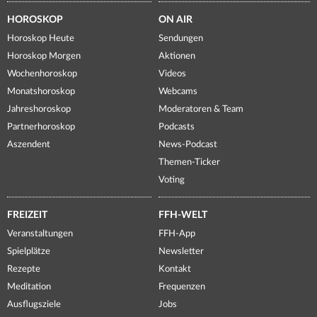
HOROSKOP
ON AIR
Horoskop Heute
Sendungen
Horoskop Morgen
Aktionen
Wochenhoroskop
Videos
Monatshoroskop
Webcams
Jahreshoroskop
Moderatoren & Team
Partnerhoroskop
Podcasts
Aszendent
News-Podcast
Themen-Ticker
Voting
FREIZEIT
FFH-WELT
Veranstaltungen
FFH-App
Spielplätze
Newsletter
Rezepte
Kontakt
Meditation
Frequenzen
Ausflugsziele
Jobs