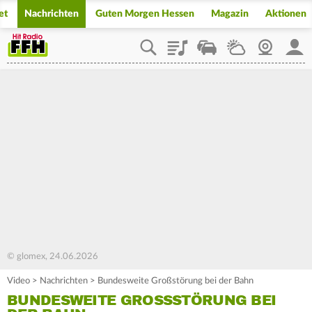
et
Nachrichten
Guten Morgen Hessen
Magazin
Aktionen
Playlist
Staupilot
Wetter
Webcam
Mein
© glomex, 24.06.2026
Video
>
Nachrichten
>
Bundesweite Großstörung bei der Bahn
BUNDESWEITE GROSSSTÖRUNG BEI D