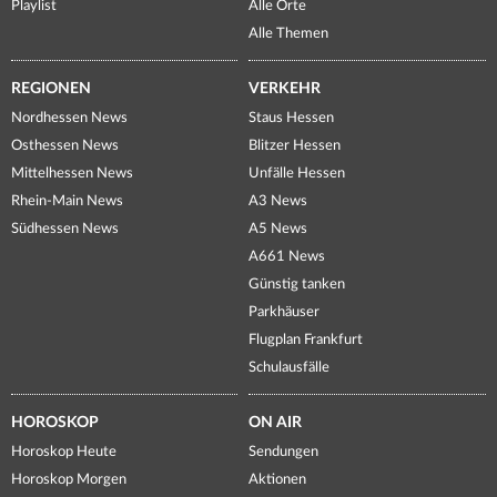
Playlist
Alle Orte
Alle Themen
REGIONEN
VERKEHR
Nordhessen News
Staus Hessen
Osthessen News
Blitzer Hessen
Mittelhessen News
Unfälle Hessen
Rhein-Main News
A3 News
Südhessen News
A5 News
A661 News
Günstig tanken
Parkhäuser
Flugplan Frankfurt
Schulausfälle
HOROSKOP
ON AIR
Horoskop Heute
Sendungen
Horoskop Morgen
Aktionen