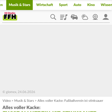
en
Musik & Stars
Wirtschaft
Sport
Auto
Kino
Wisse
Playlist
Staupilot
Wetter
Webcam
Mein
© glomex, 24.06.2026
Video
>
Musik & Stars
>
Alles voller Kacke: Fußballverein ist stinksauer
Alles voller Kacke: