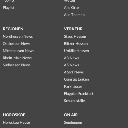
Top 40
Wetter
Playlist
Alle Orte
Alle Themen
REGIONEN
VERKEHR
Nordhessen News
Staus Hessen
Osthessen News
Blitzer Hessen
Mittelhessen News
Unfälle Hessen
Rhein-Main News
A3 News
Südhessen News
A5 News
A661 News
Günstig tanken
Parkhäuser
Flugplan Frankfurt
Schulausfälle
HOROSKOP
ON AIR
Horoskop Heute
Sendungen