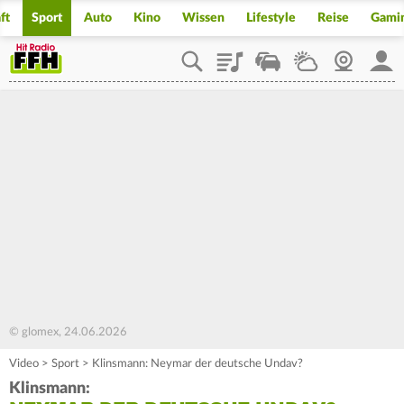
ft
Sport
Auto
Kino
Wissen
Lifestyle
Reise
Gami
Playlist
Staupilot
Wetter
Webcam
Mein
© glomex, 24.06.2026
Video
>
Sport
>
Klinsmann: Neymar der deutsche Undav?
Klinsmann: