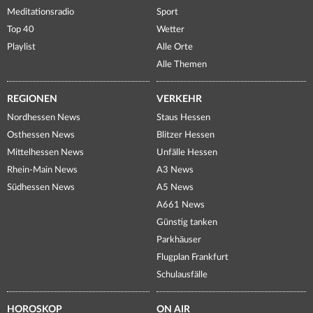
Meditationsradio
Sport
Top 40
Wetter
Playlist
Alle Orte
Alle Themen
REGIONEN
VERKEHR
Nordhessen News
Staus Hessen
Osthessen News
Blitzer Hessen
Mittelhessen News
Unfälle Hessen
Rhein-Main News
A3 News
Südhessen News
A5 News
A661 News
Günstig tanken
Parkhäuser
Flugplan Frankfurt
Schulausfälle
HOROSKOP
ON AIR