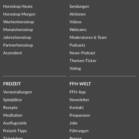
Horoskop Heute
Sendungen
Horoskop Morgen
Aktionen
Wochenhoroskop
Videos
Monatshoroskop
Webcams
Jahreshoroskop
Moderatoren & Team
Partnerhoroskop
Podcasts
Aszendent
News-Podcast
Themen-Ticker
Voting
FREIZEIT
FFH-WELT
Veranstaltungen
FFH-App
Spielplätze
Newsletter
Rezepte
Kontakt
Meditation
Frequenzen
Ausflugsziele
Jobs
Freizeit-Tipps
Führungen
Ticketshop
Presse