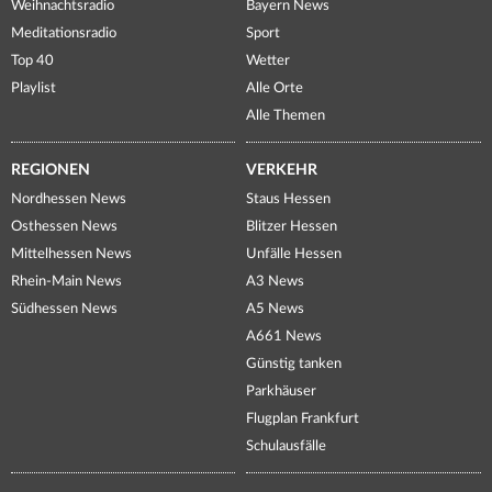
Weihnachtsradio
Bayern News
Meditationsradio
Sport
Top 40
Wetter
Playlist
Alle Orte
Alle Themen
REGIONEN
VERKEHR
Nordhessen News
Staus Hessen
Osthessen News
Blitzer Hessen
Mittelhessen News
Unfälle Hessen
Rhein-Main News
A3 News
Südhessen News
A5 News
A661 News
Günstig tanken
Parkhäuser
Flugplan Frankfurt
Schulausfälle