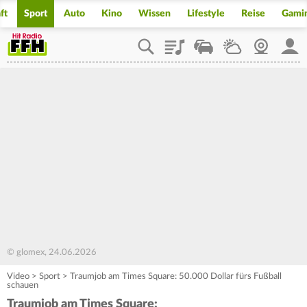
ft
Sport
Auto
Kino
Wissen
Lifestyle
Reise
Gami
Playlist
Staupilot
Wetter
Webcam
Mein
© glomex, 24.06.2026
Video
>
Sport
>
Traumjob am Times Square: 50.000 Dollar fürs Fußball
schauen
Traumjob am Times Square: