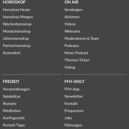
HOROSKOP
ON AIR
Horoskop Heute
Sendungen
Horoskop Morgen
Aktionen
Wochenhoroskop
Videos
Monatshoroskop
Webcams
Jahreshoroskop
Moderatoren & Team
Partnerhoroskop
Podcasts
Aszendent
News-Podcast
Themen-Ticker
Voting
FREIZEIT
FFH-WELT
Veranstaltungen
FFH-App
Spielplätze
Newsletter
Rezepte
Kontakt
Meditation
Frequenzen
Ausflugsziele
Jobs
Freizeit-Tipps
Führungen