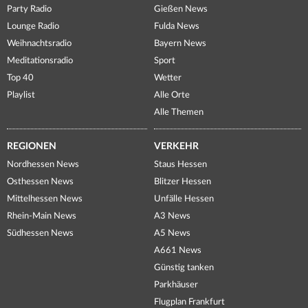
Party Radio
Gießen News
Lounge Radio
Fulda News
Weihnachtsradio
Bayern News
Meditationsradio
Sport
Top 40
Wetter
Playlist
Alle Orte
Alle Themen
REGIONEN
VERKEHR
Nordhessen News
Staus Hessen
Osthessen News
Blitzer Hessen
Mittelhessen News
Unfälle Hessen
Rhein-Main News
A3 News
Südhessen News
A5 News
A661 News
Günstig tanken
Parkhäuser
Flugplan Frankfurt