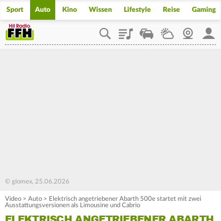
Sport
Auto
Kino
Wissen
Lifestyle
Reise
Gaming
Playlist
Staupilot
Wetter
Webcam
Mein
© glomex, 25.06.2026
Video
>
Auto
>
Elektrisch angetriebener Abarth 500e startet mit zwei
Ausstattungsversionen als Limousine und Cabrio
ELEKTRISCH ANGETRIEBENER ABARTH