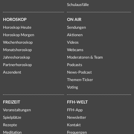
Schulausfälle
HOROSKOP
ON AIR
Horoskop Heute
Sendungen
Horoskop Morgen
Aktionen
Wochenhoroskop
Videos
Monatshoroskop
Webcams
Jahreshoroskop
Moderatoren & Team
Partnerhoroskop
Podcasts
Aszendent
News-Podcast
Themen-Ticker
Voting
FREIZEIT
FFH-WELT
Veranstaltungen
FFH-App
Spielplätze
Newsletter
Rezepte
Kontakt
Meditation
Frequenzen