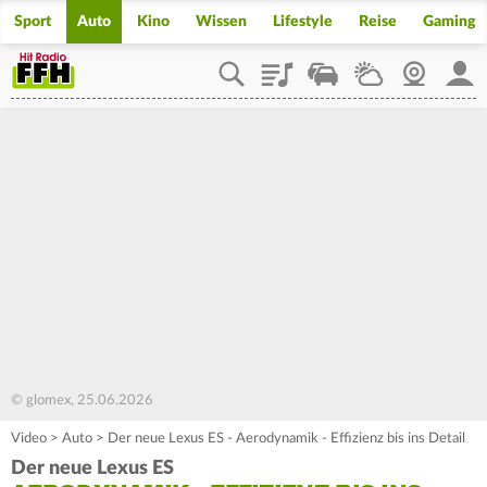
Sport
Auto
Kino
Wissen
Lifestyle
Reise
Gaming
Playlist
Staupilot
Wetter
Webcam
Mein
© glomex, 25.06.2026
Video
>
Auto
>
Der neue Lexus ES - Aerodynamik - Effizienz bis ins Detail
Der neue Lexus ES