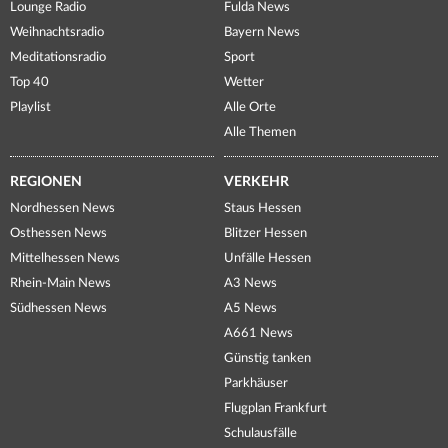
Lounge Radio
Fulda News
Weihnachtsradio
Bayern News
Meditationsradio
Sport
Top 40
Wetter
Playlist
Alle Orte
Alle Themen
REGIONEN
VERKEHR
Nordhessen News
Staus Hessen
Osthessen News
Blitzer Hessen
Mittelhessen News
Unfälle Hessen
Rhein-Main News
A3 News
Südhessen News
A5 News
A661 News
Günstig tanken
Parkhäuser
Flugplan Frankfurt
Schulausfälle