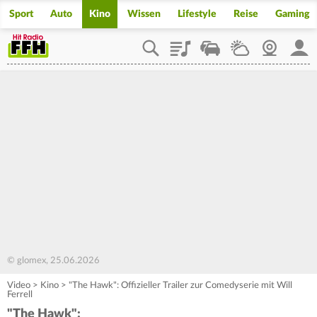
Sport
Auto
Kino
Wissen
Lifestyle
Reise
Gaming
Playlist
Staupilot
Wetter
Webcam
Mein
© glomex, 25.06.2026
Video
>
Kino
>
"The Hawk": Offizieller Trailer zur Comedyserie mit Will
Ferrell
"The Hawk":