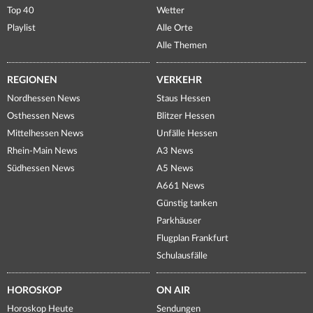
Top 40
Wetter
Playlist
Alle Orte
Alle Themen
REGIONEN
VERKEHR
Nordhessen News
Staus Hessen
Osthessen News
Blitzer Hessen
Mittelhessen News
Unfälle Hessen
Rhein-Main News
A3 News
Südhessen News
A5 News
A661 News
Günstig tanken
Parkhäuser
Flugplan Frankfurt
Schulausfälle
HOROSKOP
ON AIR
Horoskop Heute
Sendungen