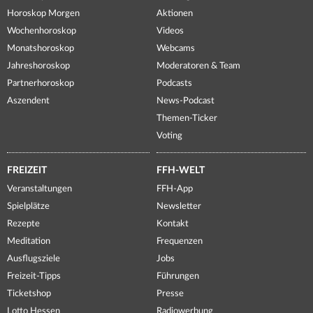
Horoskop Morgen
Aktionen
Wochenhoroskop
Videos
Monatshoroskop
Webcams
Jahreshoroskop
Moderatoren & Team
Partnerhoroskop
Podcasts
Aszendent
News-Podcast
Themen-Ticker
Voting
FREIZEIT
FFH-WELT
Veranstaltungen
FFH-App
Spielplätze
Newsletter
Rezepte
Kontakt
Meditation
Frequenzen
Ausflugsziele
Jobs
Freizeit-Tipps
Führungen
Ticketshop
Presse
Lotto Hessen
Radiowerbung