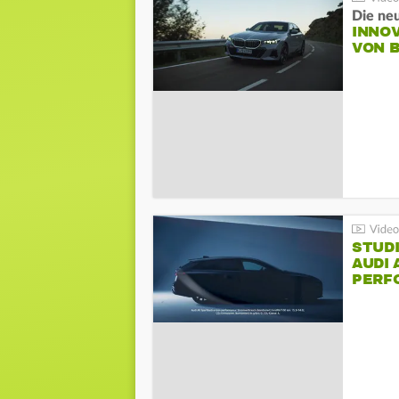
Die ne
INNO
VON 
STUDI
AUDI 
PERFO
AVAN
PERF
SPOR