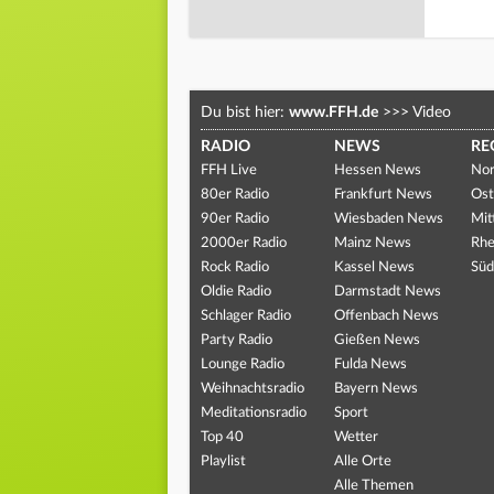
Du bist hier:
www.FFH.de
>>>
Video
RADIO
NEWS
RE
FFH Live
Hessen News
Nor
80er Radio
Frankfurt News
Ost
90er Radio
Wiesbaden News
Mit
2000er Radio
Mainz News
Rhe
Rock Radio
Kassel News
Süd
Oldie Radio
Darmstadt News
Schlager Radio
Offenbach News
Party Radio
Gießen News
Lounge Radio
Fulda News
Weihnachtsradio
Bayern News
Meditationsradio
Sport
Top 40
Wetter
Playlist
Alle Orte
Alle Themen