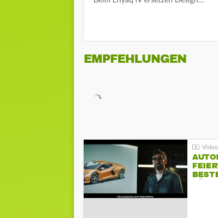
Beim Enyaq iV ersetzen Design…
EMPFEHLUNGEN
AUTO
FEIER
BESTE
FÜR 