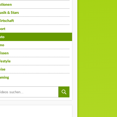
ktionen
sik & Stars
rtschaft
ort
uto
ino
issen
festyle
ise
aming