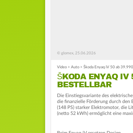
© glomex, 25.06.2026
Video
>
Auto
>
Škoda Enyaq iV 50 ab 39.990
ŠKODA ENYAQ IV 
BESTELLBAR
Die Einstiegsvariante des elektris
die finanzielle Förderung durch den
(148 PS) starker Elektromotor, die 
(netto 52 kWh) ermöglicht eine max