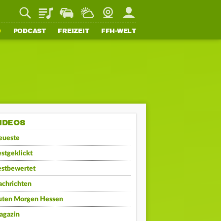
Playlist
Staupilot
Wetter
Webcam
Mein FFH
O
PODCAST
FREIZEIT
FFH-WELT
IDEOS
eueste
stgeklickt
estbewertet
achrichten
uten Morgen Hessen
agazin