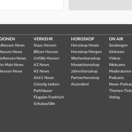
GIONEN
VERKEHR
HOROSKOP
ON AIR
dhessen News
Staus Hessen
Horoskop Heute
Sendungen
hessen News
Blitzer Hessen
Horoskop Morgen
Aktionen
telhessen News
Unfälle Hessen
Wochenhoroskop
Videos
in-Main News
A3 News
Monatshoroskop
Webcams
hessen News
A5 News
Jahreshoroskop
Moderatoren
A661 News
Partnerhoroskop
Podcasts
Günstig tanken
Aszendent
News-Podcas
Parkhäuser
Themen-Tick
Flugplan Frankfurt
Voting
Schulausfälle