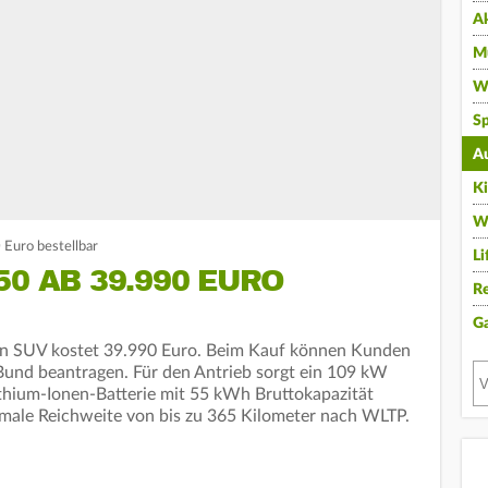
A
Mu
Wi
Sp
A
K
W
 Euro bestellbar
Li
50 AB 39.990 EURO
Re
G
chen SUV kostet 39.990 Euro. Beim Kauf können Kunden
 Bund beantragen. Für den Antrieb sorgt ein 109 kW
Lithium-Ionen-Batterie mit 55 kWh Bruttokapazität
imale Reichweite von bis zu 365 Kilometer nach WLTP.