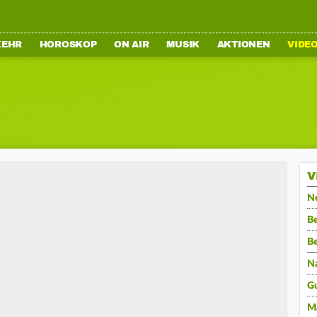
KEHR
HOROSKOP
ON AIR
MUSIK
AKTIONEN
VIDE
V
N
Be
B
N
G
M