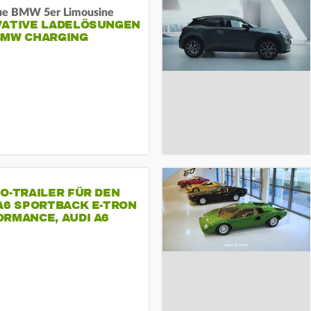
ue BMW 5er Limousine
VATIVE LADELÖSUNGEN
BMW CHARGING
O-TRAILER FÜR DEN
A6 SPORTBACK E-TRON
RMANCE, AUDI A6
T E-TRON
ORMANCE UND AUDI S6
TBACK E-TRON.