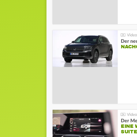
Der ne
NACH
Der Me
EINE 
SUITE