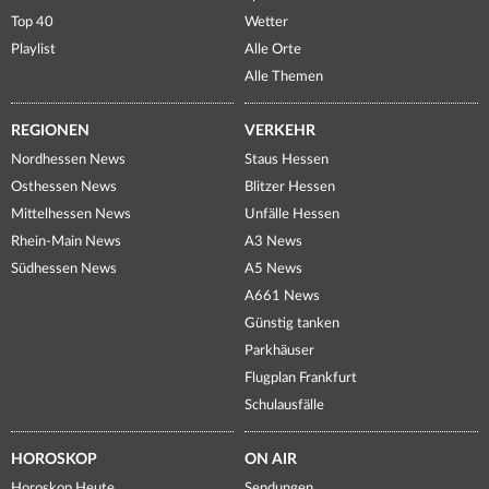
Top 40
Wetter
Playlist
Alle Orte
Alle Themen
REGIONEN
VERKEHR
Nordhessen News
Staus Hessen
Osthessen News
Blitzer Hessen
Mittelhessen News
Unfälle Hessen
Rhein-Main News
A3 News
Südhessen News
A5 News
A661 News
Günstig tanken
Parkhäuser
Flugplan Frankfurt
Schulausfälle
HOROSKOP
ON AIR
Horoskop Heute
Sendungen