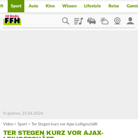
ft
Sport
Auto
Kino
Wissen
Lifestyle
Reise
Gami
Playlist
Staupilot
Wetter
Webcam
Mein
© glomex, 25.06.2026
Video
>
Sport
>
Ter Stegen kurz vor Ajax-Leihgeschäft
TER STEGEN KURZ VOR AJAX-