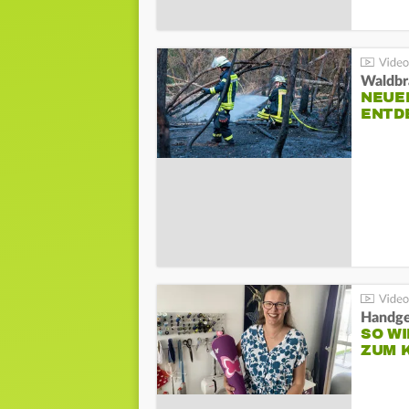
Waldbr
NEUE
ENTD
Handge
SO WI
ZUM 