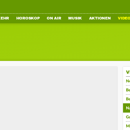
KEHR
HOROSKOP
ON AIR
MUSIK
AKTIONEN
VIDE
V
N
Be
B
N
G
M