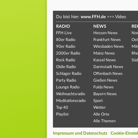
Du bist hier:
www.FFH.de
>>>
Video
RADIO
NEWS
RE
FFH Live
Hessen News
Nor
80er Radio
Frankfurt News
Ost
90er Radio
Wiesbaden News
Mit
2000er Radio
Mainz News
Rhe
Rock Radio
Kassel News
Süd
Oldie Radio
Darmstadt News
Schlager Radio
Offenbach News
Party Radio
Gießen News
Lounge Radio
Fulda News
Weihnachtsradio
Bayern News
Meditationsradio
Sport
Top 40
Wetter
Playlist
Alle Orte
Alle Themen
Impressum und Datenschutz
Cookie-Einste