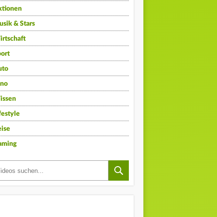
ktionen
sik & Stars
rtschaft
ort
uto
ino
issen
festyle
ise
aming