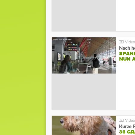
Nach he
SPAN
NUN 
Kurze P
36 G