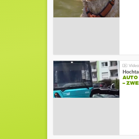
Hochta
AUTO
– ZW