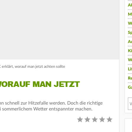
A
Mu
Wi
Sp
A
K
W
erklärt, worauf man jetzt achten sollte
Li
Re
WORAUF MAN JETZT
G
nn schnell zur Hitzefalle werden. Doch die richtige
ei sommerlichem Wetter entspannter machen.