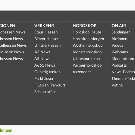
GIONEN
VERKEHR
HOROSKOP
ON AIR
dhessen News
Staus Hessen
Horoskop Heute
Sendungen
hessen News
Blitzer Hessen
Horoskop Morgen
Aktionen
telhessen News
Unfälle Hessen
Wochenhoroskop
Videos
in-Main News
A3 News
Monatshoroskop
Webcams
hessen News
A5 News
Jahreshoroskop
Moderatoren
A661 News
Partnerhoroskop
Podcasts
Günstig tanken
Aszendent
News-Podcas
Parkhäuser
Themen-Tick
Flugplan Frankfurt
Voting
Schulausfälle
llungen