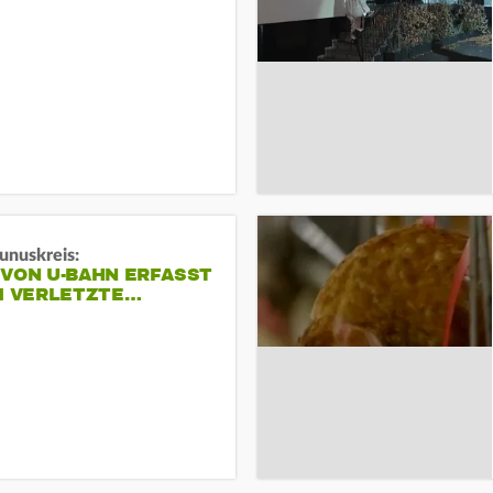
unuskreis:
 VON U-BAHN ERFASST
EI VERLETZTE…