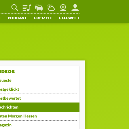
Playlist
Staupilot
Wetter
Webcam
Mein FFH
O
PODCAST
FREIZEIT
FFH-WELT
IDEOS
eueste
stgeklickt
estbewertet
achrichten
uten Morgen Hessen
agazin