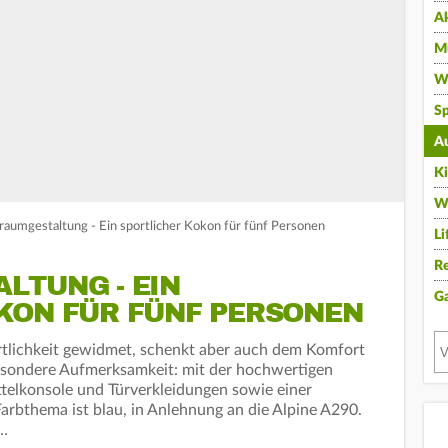
A
Mu
Wi
Sp
A
K
W
aumgestaltung - Ein sportlicher Kokon für fünf Personen
Li
Re
LTUNG - EIN
G
KON FÜR FÜNF PERSONEN
rtlichkeit gewidmet, schenkt aber auch dem Komfort
sondere Aufmerksamkeit: mit der hochwertigen
telkonsole und Türverkleidungen sowie einer
rbthema ist blau, in Anlehnung an die Alpine A290.
e…