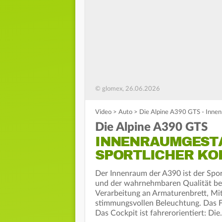
© glomex, 26.06.2026
Video
>
Auto
>
Die Alpine A390 GTS - Innenr
Die Alpine A390 GTS
INNENRAUMGESTA
SPORTLICHER KO
Der Innenraum der A390 ist der Spo
und der wahrnehmbaren Qualität be
Verarbeitung an Armaturenbrett, Mit
stimmungsvollen Beleuchtung. Das Fa
Das Cockpit ist fahrerorientiert: Di