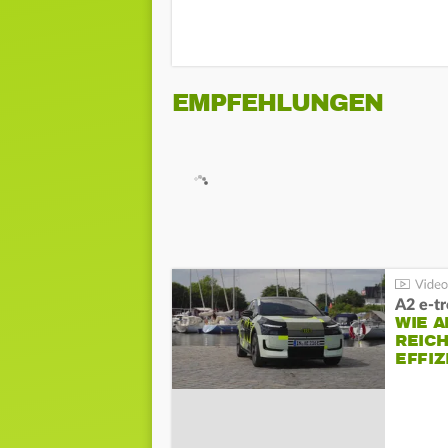
EMPFEHLUNGEN
A2 e-t
WIE 
REIC
EFFI