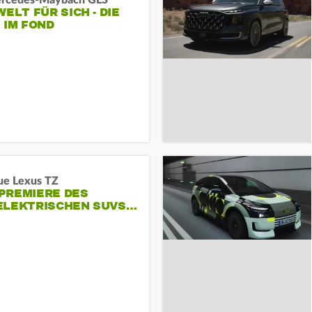
rcedes‑Maybach GLS
WELT FÜR SICH - DIE
 IM FOND
ue Lexus TZ
PREMIERE DES
ELEKTRISCHEN SUVS…