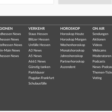
GIONEN
VERKEHR
HOROSKOP
ON AIR
dhessen News
Staus Hessen
Horoskop Heute
Sendungen
hessen News
Blitzer Hessen
Horoskop Morgen
Aktionen
telhessen News
Unfälle Hessen
Wochenhoroskop
Videos
in-Main News
A3 News
Monatshoroskop
Webcams
hessen News
A5 News
Jahreshoroskop
Moderatoren
A661 News
Partnerhoroskop
Podcasts
Günstig tanken
Aszendent
News-Podcas
Parkhäuser
Themen-Tick
Flugplan Frankfurt
Voting
Schulausfälle