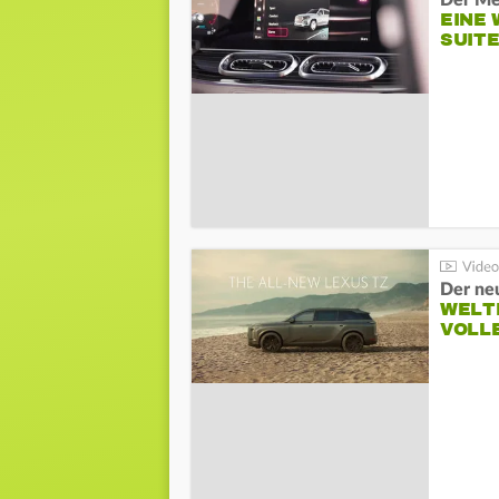
Der Me
EINE 
SUITE
Der ne
WELT
VOLL