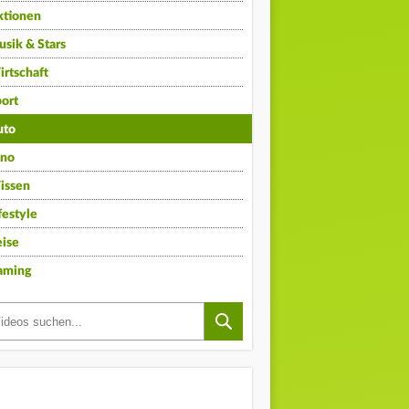
ktionen
sik & Stars
rtschaft
ort
uto
ino
issen
festyle
ise
aming