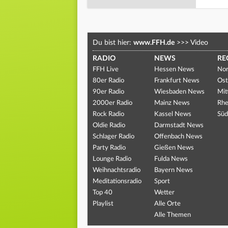
Du bist hier:
www.FFH.de
>>>
Video
RADIO
NEWS
RE
FFH Live
Hessen News
Nor
80er Radio
Frankfurt News
Ost
90er Radio
Wiesbaden News
Mit
2000er Radio
Mainz News
Rhe
Rock Radio
Kassel News
Süd
Oldie Radio
Darmstadt News
Schlager Radio
Offenbach News
Party Radio
Gießen News
Lounge Radio
Fulda News
Weihnachtsradio
Bayern News
Meditationsradio
Sport
Top 40
Wetter
Playlist
Alle Orte
Alle Themen