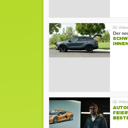
Der ne
SCHW
INNE
AUTO
FEIER
BESTE
FÜR 