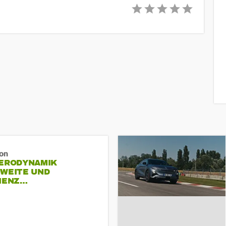
ron
AERODYNAMIK
HWEITE UND
ZIENZ…