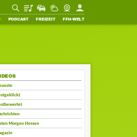
Playlist
Staupilot
Wetter
Webcam
Mein FFH
O
PODCAST
FREIZEIT
FFH-WELT
IDEOS
eueste
stgeklickt
estbewertet
achrichten
uten Morgen Hessen
agazin