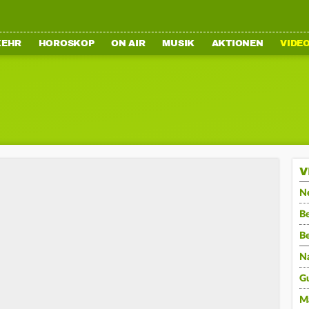
KEHR
HOROSKOP
ON AIR
MUSIK
AKTIONEN
VIDE
V
N
Be
B
N
G
M