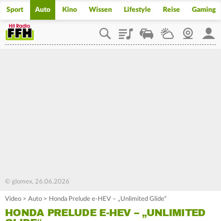
Sport
Auto
Kino
Wissen
Lifestyle
Reise
Gaming
Playlist
Staupilot
Wetter
Webcam
Mein
© glomex, 26.06.2026
Video
>
Auto
>
Honda Prelude e-HEV – „Unlimited Glide“
HONDA PRELUDE E-HEV – „UNLIMITED