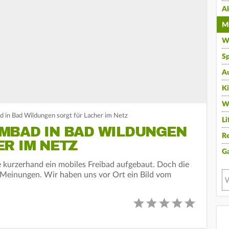
A
Mu
Wi
Sp
A
K
W
in Bad Wildungen sorgt für Lacher im Netz
Li
MBAD IN BAD WILDUNGEN
Re
R IM NETZ
G
kurzerhand ein mobiles Freibad aufgebaut. Doch die
 Meinungen. Wir haben uns vor Ort ein Bild vom