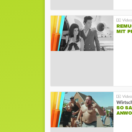
REMU
MIT P
Wirtsc
SO SA
ANWO