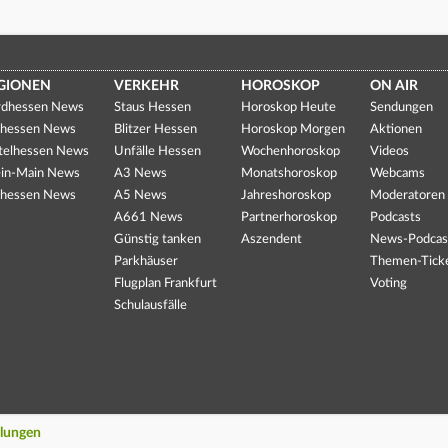
GIONEN
VERKEHR
HOROSKOP
ON AIR
dhessen News
Staus Hessen
Horoskop Heute
Sendungen
hessen News
Blitzer Hessen
Horoskop Morgen
Aktionen
telhessen News
Unfälle Hessen
Wochenhoroskop
Videos
in-Main News
A3 News
Monatshoroskop
Webcams
hessen News
A5 News
Jahreshoroskop
Moderatoren
A661 News
Partnerhoroskop
Podcasts
Günstig tanken
Aszendent
News-Podcas
Parkhäuser
Themen-Tick
Flugplan Frankfurt
Voting
Schulausfälle
llungen