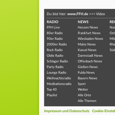
Du bist hier:
www.FFH.de
>>>
Video
RADIO
NEWS
RE
FFH Live
Hessen News
Nor
80er Radio
Frankfurt News
Ost
90er Radio
Wiesbaden News
Mit
2000er Radio
Mainz News
Rhe
Rock Radio
Kassel News
Süd
Oldie Radio
Darmstadt News
Schlager Radio
Offenbach News
Party Radio
Gießen News
Lounge Radio
Fulda News
Weihnachtsradio
Bayern News
Meditationsradio
Sport
Top 40
Wetter
Playlist
Alle Orte
Alle Themen
Impressum und Datenschutz
Cookie-Einste