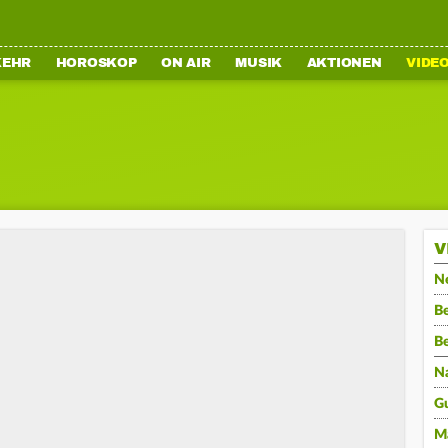
KEHR
HOROSKOP
ON AIR
MUSIK
AKTIONEN
VIDE
V
N
Be
B
N
G
M