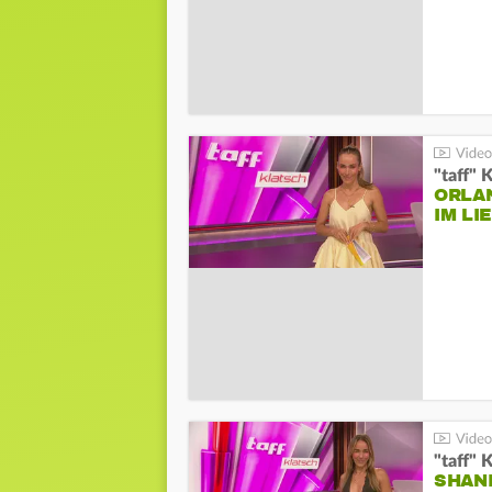
"taff" 
ORLA
IM L
"taff" 
SHAN