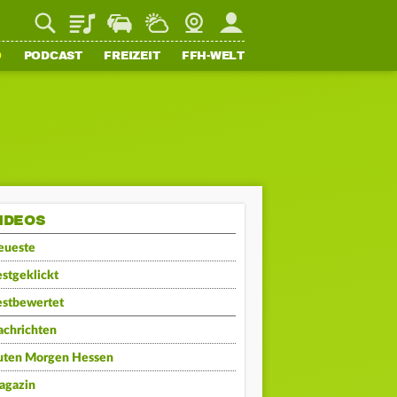
Playlist
Staupilot
Wetter
Webcam
Mein FFH
O
PODCAST
FREIZEIT
FFH-WELT
IDEOS
eueste
stgeklickt
estbewertet
achrichten
uten Morgen Hessen
agazin