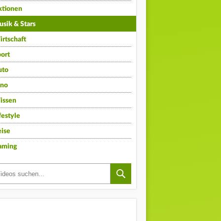
ktionen
sik & Stars
rtschaft
ort
uto
ino
issen
festyle
ise
aming