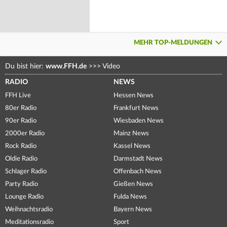
MEHR TOP-MELDUNGEN
Du bist hier:
www.FFH.de
>>>
Video
RADIO
NEWS
FFH Live
Hessen News
80er Radio
Frankfurt News
90er Radio
Wiesbaden News
2000er Radio
Mainz News
Rock Radio
Kassel News
Oldie Radio
Darmstadt News
Schlager Radio
Offenbach News
Party Radio
Gießen News
Lounge Radio
Fulda News
Weihnachtsradio
Bayern News
Meditationsradio
Sport