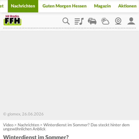
et
Nachrichten
Guten Morgen Hessen
Magazin
Aktionen
Playlist
Staupilot
Wetter
Webcam
Mein
© glomex, 26.06.2026
Video
>
Nachrichten
>
Winterdienst im Sommer? Das steckt hinter dem
ungewöhnlichen Anblick
Winterdienst im Sommer?