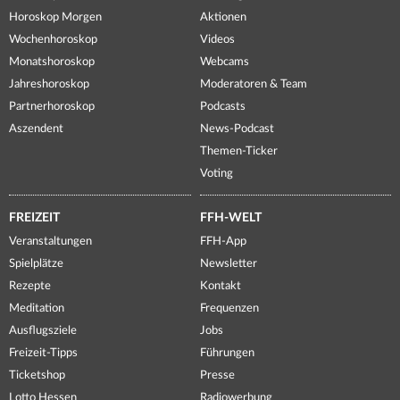
Horoskop Morgen
Aktionen
Wochenhoroskop
Videos
Monatshoroskop
Webcams
Jahreshoroskop
Moderatoren & Team
Partnerhoroskop
Podcasts
Aszendent
News-Podcast
Themen-Ticker
Voting
FREIZEIT
FFH-WELT
Veranstaltungen
FFH-App
Spielplätze
Newsletter
Rezepte
Kontakt
Meditation
Frequenzen
Ausflugsziele
Jobs
Freizeit-Tipps
Führungen
Ticketshop
Presse
Lotto Hessen
Radiowerbung