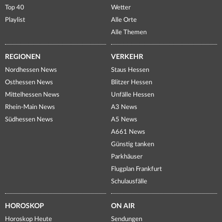
Top 40
Wetter
Playlist
Alle Orte
Alle Themen
REGIONEN
VERKEHR
Nordhessen News
Staus Hessen
Osthessen News
Blitzer Hessen
Mittelhessen News
Unfälle Hessen
Rhein-Main News
A3 News
Südhessen News
A5 News
A661 News
Günstig tanken
Parkhäuser
Flugplan Frankfurt
Schulausfälle
HOROSKOP
ON AIR
Horoskop Heute
Sendungen