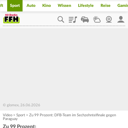
ft
Sport
Auto
Kino
Wissen
Lifestyle
Reise
Gami
Playlist
Staupilot
Wetter
Webcam
Mein
© glomex, 26.06.2026
Video
>
Sport
>
Zu 99 Prozent: DFB-Team im Sechzehntelfinale gegen
Paraguay
Zu 99 Prozent: