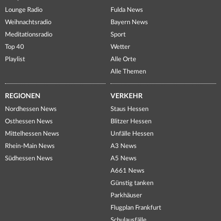
Lounge Radio
Fulda News
Weihnachtsradio
Bayern News
Meditationsradio
Sport
Top 40
Wetter
Playlist
Alle Orte
Alle Themen
REGIONEN
VERKEHR
Nordhessen News
Staus Hessen
Osthessen News
Blitzer Hessen
Mittelhessen News
Unfälle Hessen
Rhein-Main News
A3 News
Südhessen News
A5 News
A661 News
Günstig tanken
Parkhäuser
Flugplan Frankfurt
Schulausfälle