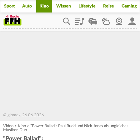
Sport
Auto
Kino
Wissen
Lifestyle
Reise
Gaming
Playlist
Staupilot
Wetter
Webcam
Mein
© glomex, 26.06.2026
Video
>
Kino
>
"Power Ballad": Paul Rudd und Nick Jonas als ungleiches
Musiker-Duo
"Power Ballad":