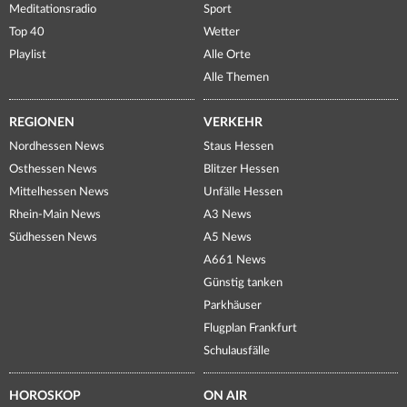
Meditationsradio
Sport
Top 40
Wetter
Playlist
Alle Orte
Alle Themen
REGIONEN
VERKEHR
Nordhessen News
Staus Hessen
Osthessen News
Blitzer Hessen
Mittelhessen News
Unfälle Hessen
Rhein-Main News
A3 News
Südhessen News
A5 News
A661 News
Günstig tanken
Parkhäuser
Flugplan Frankfurt
Schulausfälle
HOROSKOP
ON AIR