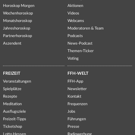
Horoskop Morgen
Aktionen
Wochenhoroskop
Videos
Monatshoroskop
Webcams
Jahreshoroskop
Moderatoren & Team
Partnerhoroskop
Podcasts
Aszendent
News-Podcast
Themen-Ticker
Voting
FREIZEIT
FFH-WELT
Veranstaltungen
FFH-App
Spielplätze
Newsletter
Rezepte
Kontakt
Meditation
Frequenzen
Ausflugsziele
Jobs
Freizeit-Tipps
Führungen
Ticketshop
Presse
Lotto Hessen
Radiowerbung