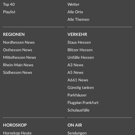
Top 40
Wetter
Playlist
Alle Orte
Alle Themen
REGIONEN
VERKEHR
Nordhessen News
Staus Hessen
Osthessen News
Blitzer Hessen
Mittelhessen News
Unfälle Hessen
Rhein-Main News
A3 News
Südhessen News
A5 News
A661 News
Günstig tanken
Parkhäuser
Flugplan Frankfurt
Schulausfälle
HOROSKOP
ON AIR
Horoskop Heute
Sendungen