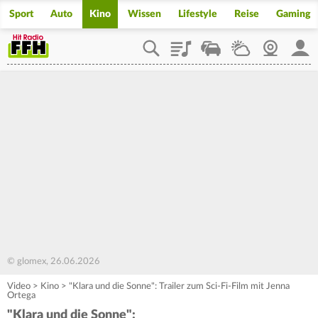
Sport
Auto
Kino
Wissen
Lifestyle
Reise
Gaming
Playlist
Staupilot
Wetter
Webcam
Mein
© glomex, 26.06.2026
Video
>
Kino
>
"Klara und die Sonne": Trailer zum Sci-Fi-Film mit Jenna
Ortega
"Klara und die Sonne":