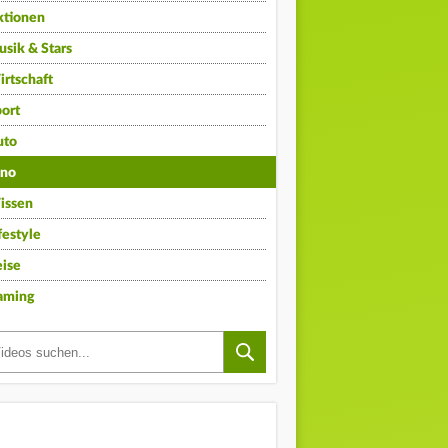
ktionen
sik & Stars
rtschaft
ort
uto
ino
issen
festyle
ise
aming