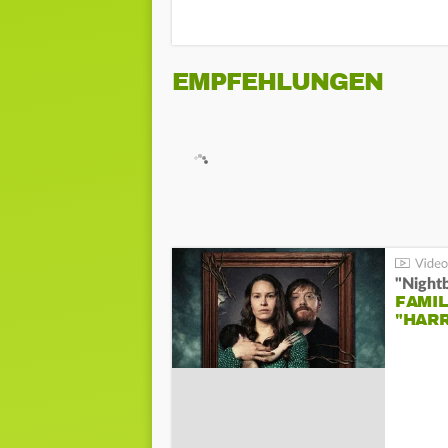
EMPFEHLUNGEN
"Night
FAMIL
"HAR