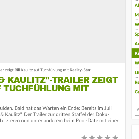
A
Mu
Wi
Sp
A
K
W
er zeigt Bill Kaulitz auf Tuchfühlung mit Reality-Star
Li
& KAULITZ"-TRAILER ZEIGT
Re
F TUCHFÜHLUNG MIT
G
lden. Bald hat das Warten ein Ende: Bereits im Juli
 Kaulitz". Der Trailer zur dritten Staffel der Doku-
t Letzteren nun unter anderem beim Pool-Date mit einer