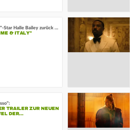
"Arielle"-Star Halle Bailey zurück auf der Leinwand:
 ME & ITALY"
sso":
ER TRAILER ZUR NEUEN
FEL DER…