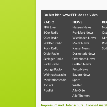
Du bist hier:
www.FFH.de
>>>
Video
RADIO
NEWS
RE
FFH Live
Hessen News
Nor
80er Radio
Frankfurt News
Ost
90er Radio
Wiesbaden News
Mit
2000er Radio
Mainz News
Rhe
Rock Radio
Kassel News
Süd
Oldie Radio
Darmstadt News
Schlager Radio
Offenbach News
Party Radio
Gießen News
Lounge Radio
Fulda News
Weihnachtsradio
Bayern News
Meditationsradio
Sport
Top 40
Wetter
Playlist
Alle Orte
Alle Themen
Impressum und Datenschutz
Cookie-Einste