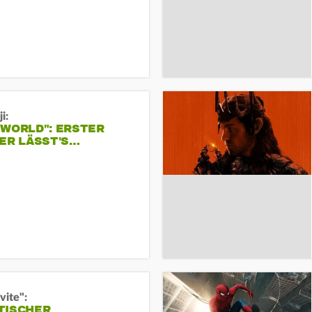
i:
 WORLD": ERSTER
ER LÄSST'S…
vite":
TISCHER