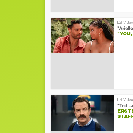
"YOU,
"Ted La
ERST
STAF