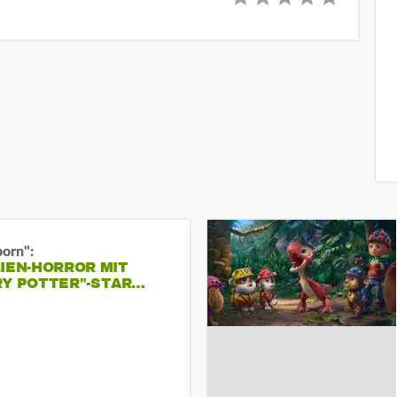
born":
IEN-HORROR MIT
RY POTTER"-STAR…