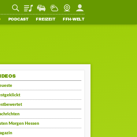
Playlist
Staupilot
Wetter
Webcam
Mein FFH
O
PODCAST
FREIZEIT
FFH-WELT
IDEOS
eueste
stgeklickt
estbewertet
achrichten
uten Morgen Hessen
agazin