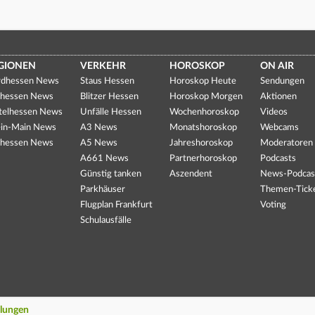
GIONEN
VERKEHR
HOROSKOP
ON AIR
dhessen News
Staus Hessen
Horoskop Heute
Sendungen
hessen News
Blitzer Hessen
Horoskop Morgen
Aktionen
telhessen News
Unfälle Hessen
Wochenhoroskop
Videos
in-Main News
A3 News
Monatshoroskop
Webcams
hessen News
A5 News
Jahreshoroskop
Moderatoren
A661 News
Partnerhoroskop
Podcasts
Günstig tanken
Aszendent
News-Podcas
Parkhäuser
Themen-Tick
Flugplan Frankfurt
Voting
Schulausfälle
llungen