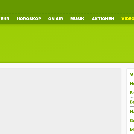
KEHR
HOROSKOP
ON AIR
MUSIK
AKTIONEN
VIDE
V
N
Be
B
N
G
M