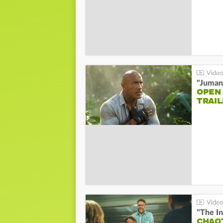
"Jumanj
OPEN
TRAIL
"The In
CHAO