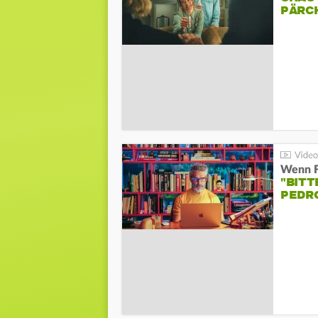
PÄRC
"BITT
PEDR