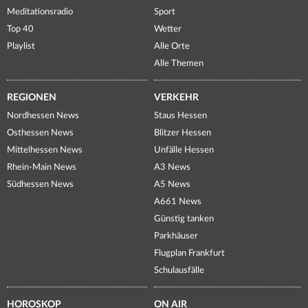
Meditationsradio
Sport
Top 40
Wetter
Playlist
Alle Orte
Alle Themen
REGIONEN
VERKEHR
Nordhessen News
Staus Hessen
Osthessen News
Blitzer Hessen
Mittelhessen News
Unfälle Hessen
Rhein-Main News
A3 News
Südhessen News
A5 News
A661 News
Günstig tanken
Parkhäuser
Flugplan Frankfurt
Schulausfälle
HOROSKOP
ON AIR