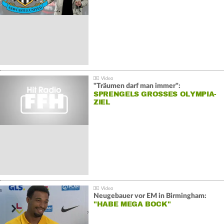
"Träumen darf man immer":
SPRENGELS GROSSES OLYMPIA-Z
IEL
Neugebauer vor EM in Birmingham:
"HABE MEGA BOCK"