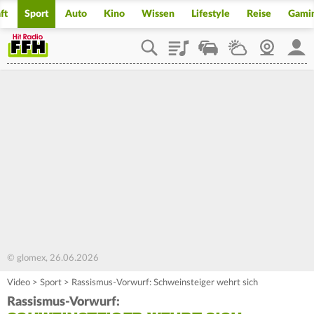
ft
Sport
Auto
Kino
Wissen
Lifestyle
Reise
Gami
Playlist
Staupilot
Wetter
Webcam
Mein
© glomex, 26.06.2026
Video
>
Sport
>
Rassismus-Vorwurf: Schweinsteiger wehrt sich
Rassismus-Vorwurf: