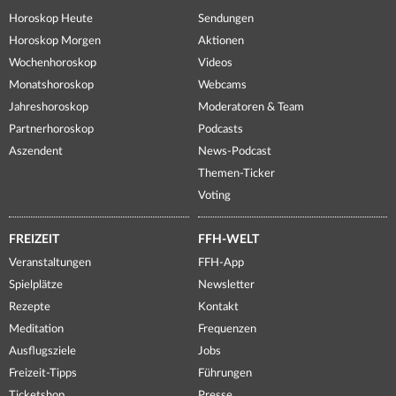
Horoskop Heute
Sendungen
Horoskop Morgen
Aktionen
Wochenhoroskop
Videos
Monatshoroskop
Webcams
Jahreshoroskop
Moderatoren & Team
Partnerhoroskop
Podcasts
Aszendent
News-Podcast
Themen-Ticker
Voting
FREIZEIT
FFH-WELT
Veranstaltungen
FFH-App
Spielplätze
Newsletter
Rezepte
Kontakt
Meditation
Frequenzen
Ausflugsziele
Jobs
Freizeit-Tipps
Führungen
Ticketshop
Presse