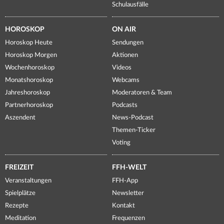
Schulausfälle
HOROSKOP
ON AIR
Horoskop Heute
Sendungen
Horoskop Morgen
Aktionen
Wochenhoroskop
Videos
Monatshoroskop
Webcams
Jahreshoroskop
Moderatoren & Team
Partnerhoroskop
Podcasts
Aszendent
News-Podcast
Themen-Ticker
Voting
FREIZEIT
FFH-WELT
Veranstaltungen
FFH-App
Spielplätze
Newsletter
Rezepte
Kontakt
Meditation
Frequenzen