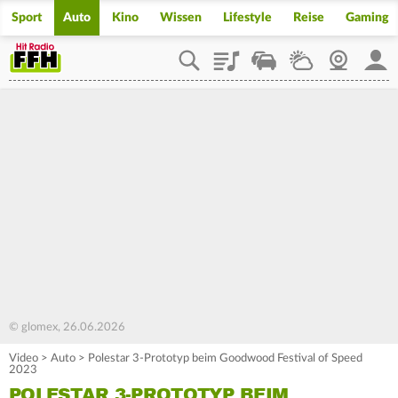
Sport
Auto
Kino
Wissen
Lifestyle
Reise
Gaming
Playlist
Staupilot
Wetter
Webcam
Mein
© glomex, 26.06.2026
Video
>
Auto
>
Polestar 3-Prototyp beim Goodwood Festival of Speed
2023
POLESTAR 3-PROTOTYP BEIM