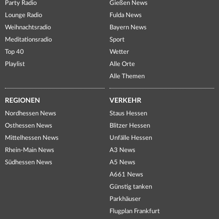
Party Radio
Gießen News
Lounge Radio
Fulda News
Weihnachtsradio
Bayern News
Meditationsradio
Sport
Top 40
Wetter
Playlist
Alle Orte
Alle Themen
REGIONEN
VERKEHR
Nordhessen News
Staus Hessen
Osthessen News
Blitzer Hessen
Mittelhessen News
Unfälle Hessen
Rhein-Main News
A3 News
Südhessen News
A5 News
A661 News
Günstig tanken
Parkhäuser
Flugplan Frankfurt