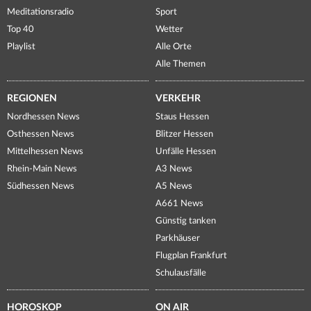
Meditationsradio
Sport
Top 40
Wetter
Playlist
Alle Orte
Alle Themen
REGIONEN
VERKEHR
Nordhessen News
Staus Hessen
Osthessen News
Blitzer Hessen
Mittelhessen News
Unfälle Hessen
Rhein-Main News
A3 News
Südhessen News
A5 News
A661 News
Günstig tanken
Parkhäuser
Flugplan Frankfurt
Schulausfälle
HOROSKOP
ON AIR