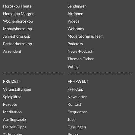
Horoskop Heute
Sendungen
Horoskop Morgen
Aktionen
Wochenhoroskop
Videos
Monatshoroskop
Webcams
Jahreshoroskop
Moderatoren & Team
Partnerhoroskop
Podcasts
Aszendent
News-Podcast
Themen-Ticker
Voting
FREIZEIT
FFH-WELT
Veranstaltungen
FFH-App
Spielplätze
Newsletter
Rezepte
Kontakt
Meditation
Frequenzen
Ausflugsziele
Jobs
Freizeit-Tipps
Führungen
Ticketshop
Presse