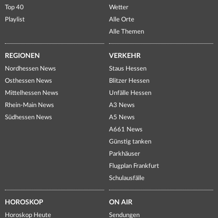
Top 40
Wetter
Playlist
Alle Orte
Alle Themen
REGIONEN
VERKEHR
Nordhessen News
Staus Hessen
Osthessen News
Blitzer Hessen
Mittelhessen News
Unfälle Hessen
Rhein-Main News
A3 News
Südhessen News
A5 News
A661 News
Günstig tanken
Parkhäuser
Flugplan Frankfurt
Schulausfälle
HOROSKOP
ON AIR
Horoskop Heute
Sendungen