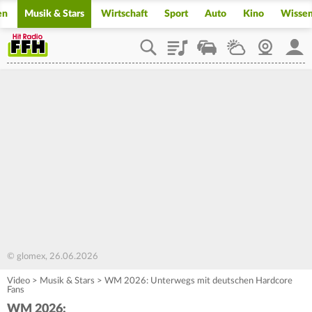
en
Musik & Stars
Wirtschaft
Sport
Auto
Kino
Wisse
Playlist
Staupilot
Wetter
Webcam
Mein
© glomex, 26.06.2026
Video
>
Musik & Stars
>
WM 2026: Unterwegs mit deutschen Hardcore
Fans
WM 2026: