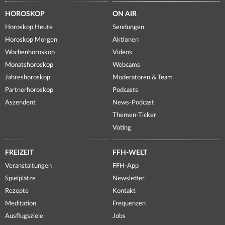
HOROSKOP
ON AIR
Horoskop Heute
Sendungen
Horoskop Morgen
Aktionen
Wochenhoroskop
Videos
Monatshoroskop
Webcams
Jahreshoroskop
Moderatoren & Team
Partnerhoroskop
Podcasts
Aszendent
News-Podcast
Themen-Ticker
Voting
FREIZEIT
FFH-WELT
Veranstaltungen
FFH-App
Spielplätze
Newsletter
Rezepte
Kontakt
Meditation
Frequenzen
Ausflugsziele
Jobs