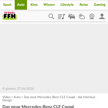
Sport
Auto
Kino
Wissen
Lifestyle
Reise
Gaming
Playlist
Staupilot
Wetter
Webcam
Mein
© glomex, 27.06.2026
Video
>
Auto
>
Das neue Mercedes-Benz CLE Coupé - das Interieur-
Design
Das neue Mercedes-Benz CLE Coupé