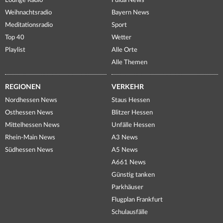
Lounge Radio
Fulda News
Weihnachtsradio
Bayern News
Meditationsradio
Sport
Top 40
Wetter
Playlist
Alle Orte
Alle Themen
REGIONEN
VERKEHR
Nordhessen News
Staus Hessen
Osthessen News
Blitzer Hessen
Mittelhessen News
Unfälle Hessen
Rhein-Main News
A3 News
Südhessen News
A5 News
A661 News
Günstig tanken
Parkhäuser
Flugplan Frankfurt
Schulausfälle